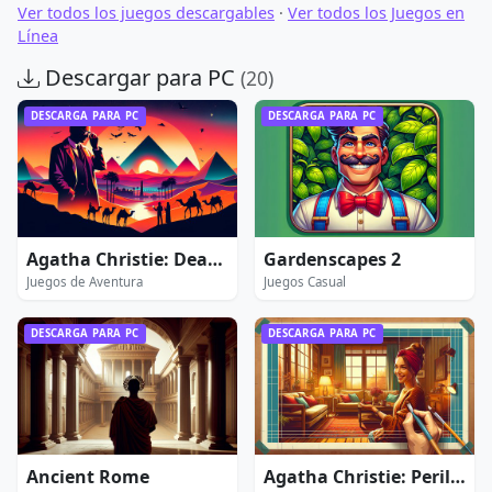
Ver todos los juegos descargables
·
Ver todos los Juegos en
Línea
Descargar para PC
(20)
DESCARGA PARA PC
DESCARGA PARA PC
Agatha Christie: Death on the Nile
Gardenscapes 2
Juegos de Aventura
Juegos Casual
DESCARGA PARA PC
DESCARGA PARA PC
Ancient Rome
Agatha Christie: Peril at End House