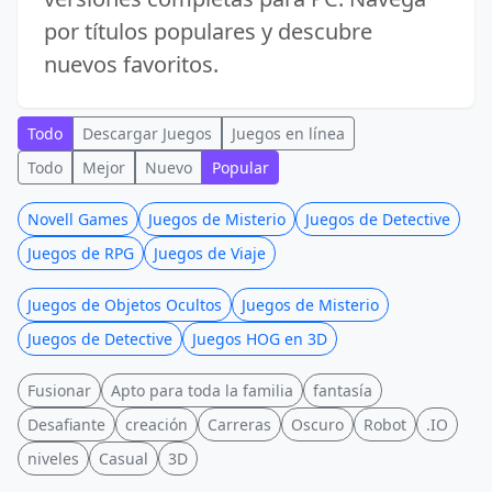
por títulos populares y descubre
nuevos favoritos.
Todo
Descargar Juegos
Juegos en línea
Todo
Mejor
Nuevo
Popular
Novell Games
Juegos de Misterio
Juegos de Detective
Juegos de RPG
Juegos de Viaje
Juegos de Objetos Ocultos
Juegos de Misterio
Juegos de Detective
Juegos HOG en 3D
Fusionar
Apto para toda la familia
fantasía
Desafiante
creación
Carreras
Oscuro
Robot
.IO
niveles
Casual
3D