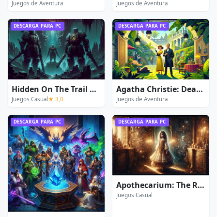
Juegos de Aventura
Juegos de Aventura
DESCARGA PARA PC
DESCARGA PARA PC
Hidden On The Trail Of The Ancients
Agatha Christie: Dead Man's Folly
Juegos Casual
★ 3,0
Juegos de Aventura
DESCARGA PARA PC
DESCARGA PARA PC
Apothecarium: The Renaissance of Evil
Juegos Casual