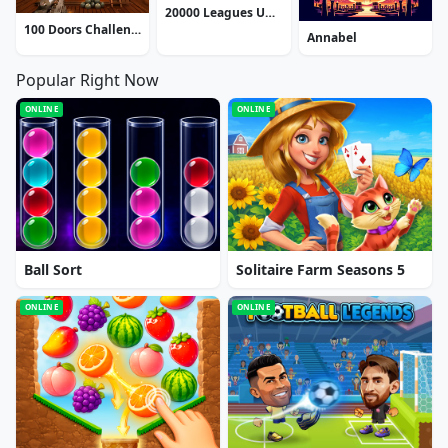
20000 Leagues Under the Sea: Captain Nemo
100 Doors Challenge
Annabel
Popular Right Now
ONLINE
ONLINE
Ball Sort
Solitaire Farm Seasons 5
ONLINE
ONLINE