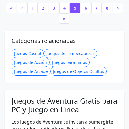
«
‹
1
2
3
4
5
6
7
8
›
»
Categorías relacionadas
Juegos Casual
Juegos de rompecabezas
Juegos de Acción
Juegos para niños
Juegos de Arcade
Juegos de Objetos Ocultos
Juegos de Aventura Gratis para
PC y Juego en Línea
Los Juegos de Aventura te invitan a sumergirte
en mundos cautivadores llenos de historias