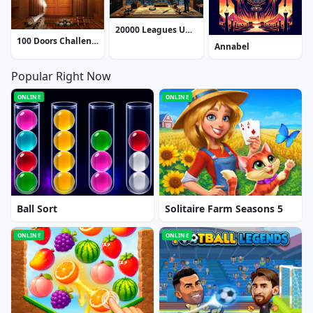
20000 Leagues Under the Sea: Captain Nemo
100 Doors Challenge
Annabel
Popular Right Now
ONLINE
ONLINE
Ball Sort
Solitaire Farm Seasons 5
ONLINE
ONLINE