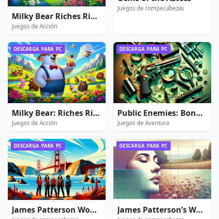
Juegos de rompecabezas
Milky Bear Riches Rider 3
Juegos de Acción
DESCARGA PARA PC
DESCARGA PARA PC
Milky Bear: Riches Rider 2
Public Enemies: Bonnie and Clyde - Extended Edition
Juegos de Acción
Juegos de Aventura
DESCARGA PARA PC
DESCARGA PARA PC
James Patterson Women’s Murder Club 2: A Darker Shade of Grey
James Patterson’s Women’s Murder Club: Death in Scarlet