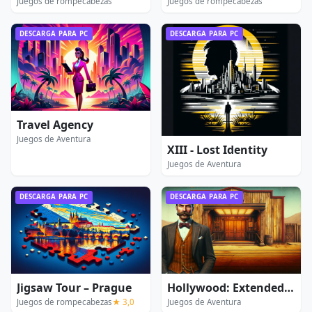
Juegos de rompecabezas
Juegos de rompecabezas
DESCARGA PARA PC
DESCARGA PARA PC
Travel Agency
Juegos de Aventura
XIII - Lost Identity
Juegos de Aventura
DESCARGA PARA PC
DESCARGA PARA PC
Jigsaw Tour – Prague
Hollywood: Extended Edition
Juegos de rompecabezas
★ 3,0
Juegos de Aventura