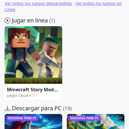
Ver todos los juegos descargables
·
Ver todos los Juegos en
Línea
Jugar en línea
(1)
Minecraft Story Mode Season Two
Juegos Casual
★ 3,7
Descargar para PC
(19)
DESCARGA PARA PC
DESCARGA PARA PC