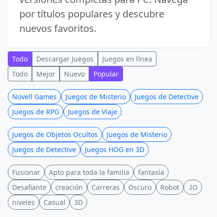
por títulos populares y descubre
nuevos favoritos.
Todo
Descargar Juegos
Juegos en línea
Todo
Mejor
Nuevo
Popular
Novell Games
Juegos de Misterio
Juegos de Detective
Juegos de RPG
Juegos de Viaje
Juegos de Objetos Ocultos
Juegos de Misterio
Juegos de Detective
Juegos HOG en 3D
Fusionar
Apto para toda la familia
fantasía
Desafiante
creación
Carreras
Oscuro
Robot
.IO
niveles
Casual
3D