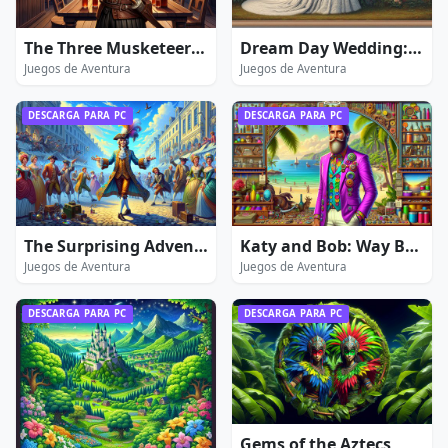
The Three Musketeers: Extended Edition
Dream Day Wedding: True Love
Juegos de Aventura
Juegos de Aventura
DESCARGA PARA PC
DESCARGA PARA PC
The Surprising Adventures of Munchausen
Katy and Bob: Way Back Home
Juegos de Aventura
Juegos de Aventura
DESCARGA PARA PC
DESCARGA PARA PC
Gems of the Aztecs