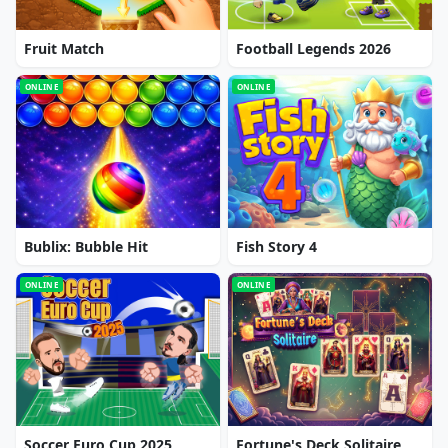
Fruit Match
Football Legends 2026
ONLINE
ONLINE
Bublix: Bubble Hit
Fish Story 4
ONLINE
ONLINE
Soccer Euro Cup 2025
Fortune's Deck Solitaire