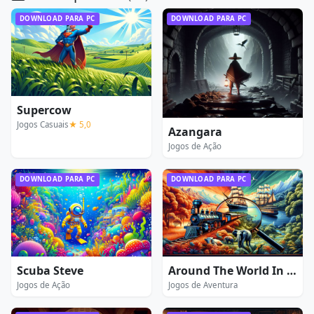
DOWNLOAD PARA PC
DOWNLOAD PARA PC
Supercow
Jogos Casuais
★ 5,0
Azangara
Jogos de Ação
DOWNLOAD PARA PC
DOWNLOAD PARA PC
Scuba Steve
Around The World In 80 Days Extended Edition
Jogos de Ação
Jogos de Aventura