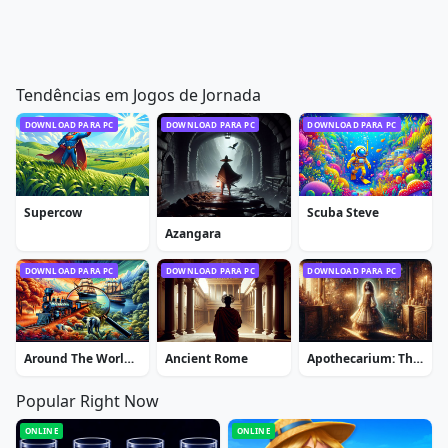
Tendências em Jogos de Jornada
DOWNLOAD PARA PC
DOWNLOAD PARA PC
DOWNLOAD PARA PC
Supercow
Scuba Steve
Azangara
DOWNLOAD PARA PC
DOWNLOAD PARA PC
DOWNLOAD PARA PC
Around The World In 80 Days Extended Edition
Ancient Rome
Apothecarium: The Renaissance of Evil
Popular Right Now
ONLINE
ONLINE