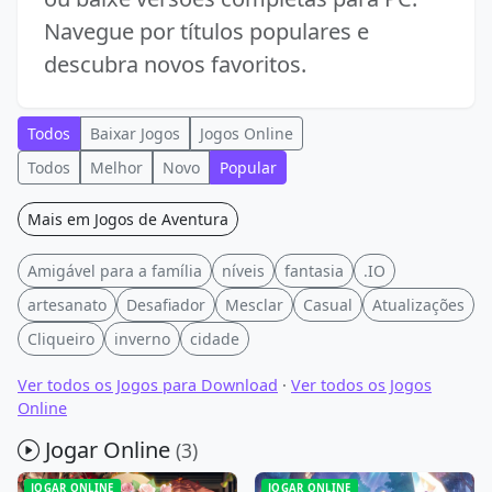
Navegue por títulos populares e
descubra novos favoritos.
Todos
Baixar Jogos
Jogos Online
Todos
Melhor
Novo
Popular
Mais em Jogos de Aventura
Amigável para a família
níveis
fantasia
.IO
artesanato
Desafiador
Mesclar
Casual
Atualizações
Cliqueiro
inverno
cidade
Ver todos os Jogos para Download
·
Ver todos os Jogos
Online
Jogar Online
(3)
JOGAR ONLINE
JOGAR ONLINE