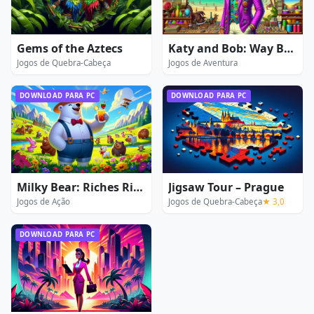
Gems of the Aztecs
Katy and Bob: Way Back Home
Jogos de Quebra-Cabeça
Jogos de Aventura
DOWNLOAD PARA PC
DOWNLOAD PARA PC
Milky Bear: Riches Rider 2
Jigsaw Tour – Prague
Jogos de Ação
Jogos de Quebra-Cabeça
★ 3,0
DOWNLOAD PARA PC