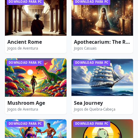
DOWNLOAD PARA PC
DOWNLOAD PARA PC
Ancient Rome
Apothecarium: The Renaissance of Evil
Jogos de Aventura
Jogos Casuais
DOWNLOAD PARA PC
DOWNLOAD PARA PC
Mushroom Age
Sea Journey
Jogos de Aventura
Jogos de Quebra-Cabeça
DOWNLOAD PARA PC
DOWNLOAD PARA PC