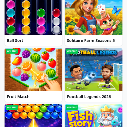
Ball Sort
Solitaire Farm Seasons 5
ONLINE
ONLINE
Fruit Match
Football Legends 2026
ONLINE
ONLINE