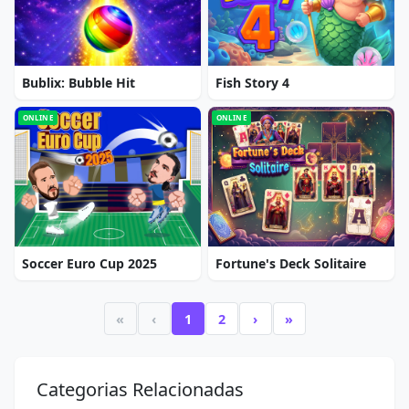
Bublix: Bubble Hit
Fish Story 4
ONLINE
ONLINE
Soccer Euro Cup 2025
Fortune's Deck Solitaire
«
‹
1
2
›
»
Categorias Relacionadas