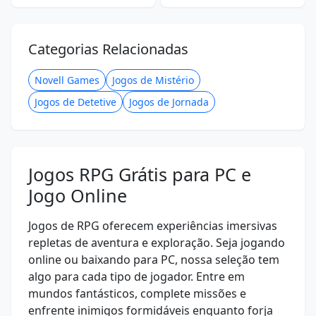
Categorias Relacionadas
Novell Games
Jogos de Mistério
Jogos de Detetive
Jogos de Jornada
Jogos RPG Grátis para PC e
Jogo Online
Jogos de RPG oferecem experiências imersivas
repletas de aventura e exploração. Seja jogando
online ou baixando para PC, nossa seleção tem
algo para cada tipo de jogador. Entre em
mundos fantásticos, complete missões e
enfrente inimigos formidáveis enquanto forja