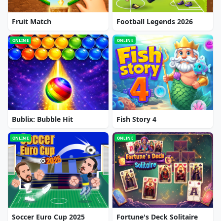
Fruit Match
Football Legends 2026
ONLINE
ONLINE
Bublix: Bubble Hit
Fish Story 4
ONLINE
ONLINE
Soccer Euro Cup 2025
Fortune's Deck Solitaire