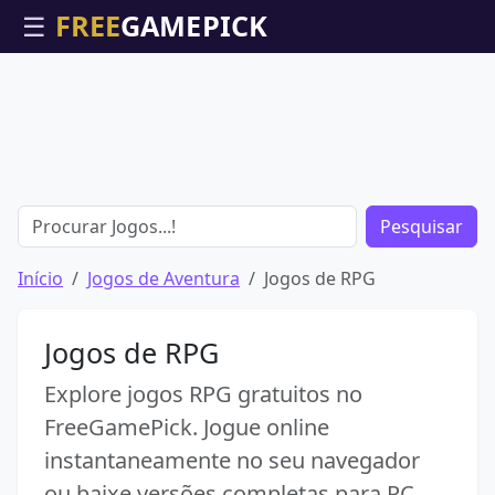
☰
Pesquisar
Início
Jogos de Aventura
Jogos de RPG
Jogos de RPG
Explore jogos RPG gratuitos no
FreeGamePick. Jogue online
instantaneamente no seu navegador
ou baixe versões completas para PC.