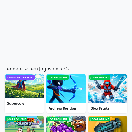
Tendências em Jogos de RPG
DOWNLOAD PARA PC
JOGAR ONLINE
JOGAR ONLINE
Supercow
Archers Random
Blox Fruits
JOGAR ONLINE
JOGAR ONLINE
JOGAR ONLINE