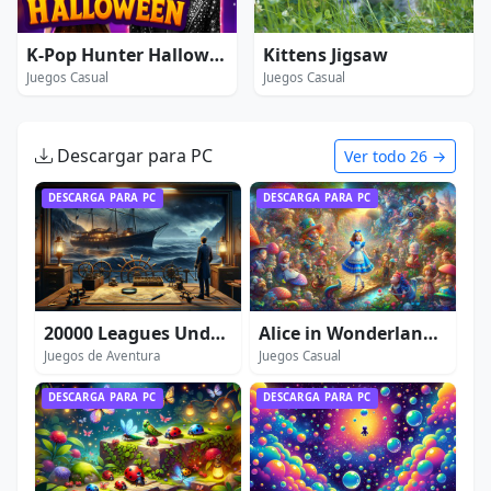
K-Pop Hunter Halloween Fashion
Kittens Jigsaw
Juegos Casual
Juegos Casual
Descargar para PC
Ver todo 26 →
DESCARGA PARA PC
DESCARGA PARA PC
20000 Leagues Under the Sea: Captain Nemo
Alice in Wonderland: Extended Edition
Juegos de Aventura
Juegos Casual
DESCARGA PARA PC
DESCARGA PARA PC