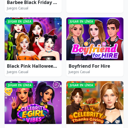
Barbee Black Friday Fashion
Juegos Casual
JUGAR EN LÍNEA
JUGAR EN LÍNEA
Black Pink Halloween Concert
Boyfriend For Hire
Juegos Casual
Juegos Casual
JUGAR EN LÍNEA
JUGAR EN LÍNEA