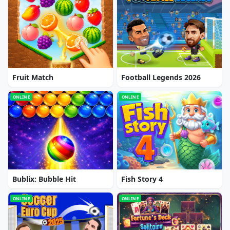
Fruit Match
Football Legends 2026
ONLINE
ONLINE
Bublix: Bubble Hit
Fish Story 4
ONLINE
ONLINE