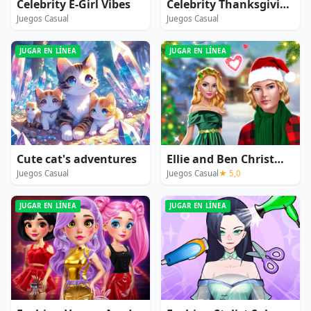
Celebrity E-Girl Vibes
Celebrity Thanksgiving Prep
Juegos Casual
Juegos Casual
JUGAR EN LÍNEA
JUGAR EN LÍNEA
Cute cat's adventures
Ellie and Ben Christmas Eve
Juegos Casual
Juegos Casual
★ 5,0
JUGAR EN LÍNEA
JUGAR EN LÍNEA