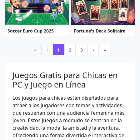
Soccer Euro Cup 2025
Fortune's Deck Solitaire
«
‹
1
2
3
›
»
Juegos Gratis para Chicas en
PC y Juego en Línea
Los juegos para chicas están diseñados para
atraer a los jugadores con temas y actividades
que resuenan con una audiencia femenina más
joven. Estos juegos a menudo se centran en la
creatividad, la moda, la amistad y la aventura,
ofreciendo una forma divertida e interactiva de