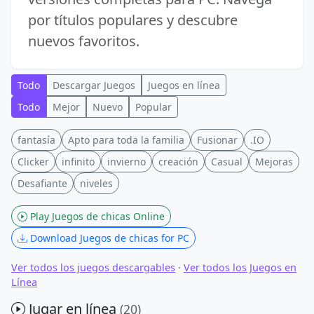
por títulos populares y descubre
nuevos favoritos.
Todo
Descargar Juegos
Juegos en línea
Todo
Mejor
Nuevo
Popular
fantasía
Apto para toda la familia
Fusionar
.IO
Clicker
infinito
invierno
creación
Casual
Mejoras
Desafiante
niveles
Play Juegos de chicas Online
Download Juegos de chicas for PC
Ver todos los juegos descargables
·
Ver todos los Juegos en
Línea
Jugar en línea
(20)