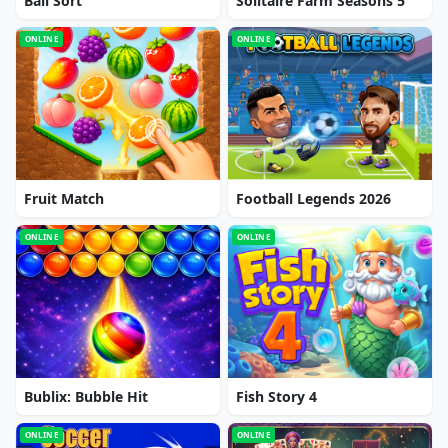
Ball Sort
Solitaire Farm Seasons 5
ONLINE
ONLINE
Fruit Match
Football Legends 2026
ONLINE
ONLINE
Bublix: Bubble Hit
Fish Story 4
ONLINE
ONLINE