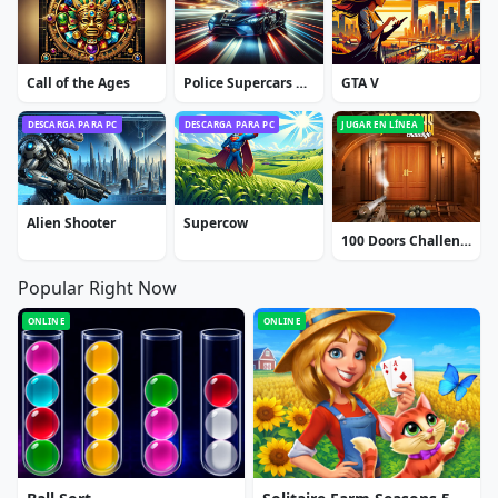
Call of the Ages
Police Supercars Racing
GTA V
DESCARGA PARA PC
DESCARGA PARA PC
JUGAR EN LÍNEA
Alien Shooter
Supercow
100 Doors Challenge
Popular Right Now
ONLINE
ONLINE