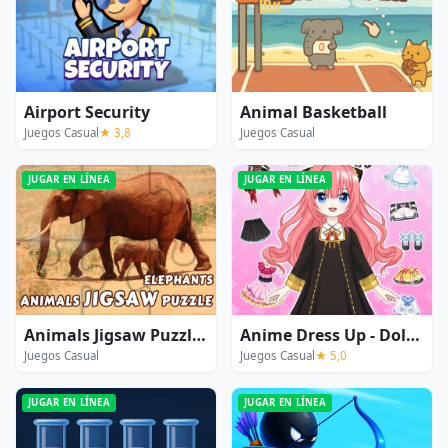
Airport Security
Animal Basketball
Juegos Casual
★ 3,8
Juegos Casual
JUGAR EN LÍNEA
JUGAR EN LÍNEA
Animals Jigsaw Puzzle Elephants
Anime Dress Up - Doll Dress Up
Juegos Casual
Juegos Casual
★ 5,0
JUGAR EN LÍNEA
JUGAR EN LÍNEA