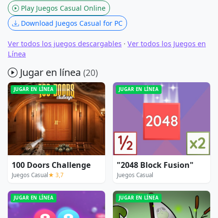
Play Juegos Casual Online
Download Juegos Casual for PC
Ver todos los juegos descargables
·
Ver todos los Juegos en
Línea
Jugar en línea
(20)
JUGAR EN LÍNEA
JUGAR EN LÍNEA
100 Doors Challenge
"2048 Block Fusion"
Juegos Casual
★ 3,7
Juegos Casual
JUGAR EN LÍNEA
JUGAR EN LÍNEA