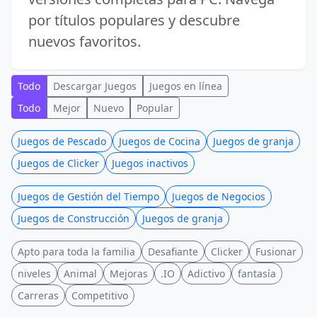
por títulos populares y descubre
nuevos favoritos.
Todo
Descargar Juegos
Juegos en línea
Todo
Mejor
Nuevo
Popular
Juegos de Pescado
Juegos de Cocina
Juegos de granja
Juegos de Clicker
Juegos inactivos
Juegos de Gestión del Tiempo
Juegos de Negocios
Juegos de Construcción
Juegos de granja
Apto para toda la familia
Desafiante
Clicker
Fusionar
niveles
Animal
Mejoras
.IO
Adictivo
fantasía
Carreras
Competitivo