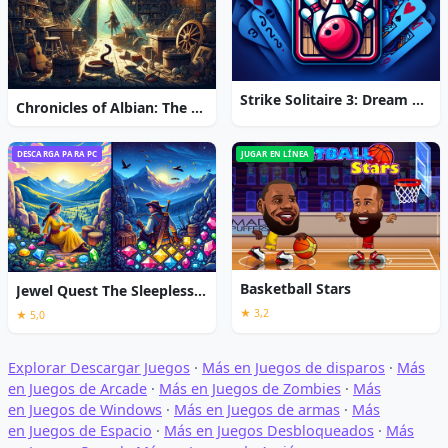
Strike Solitaire 3: Dream Resort
Chronicles of Albian: The Magic Convention
DESCARGA PARA PC
JUGAR EN LÍNEA
Basketball Stars
Jewel Quest The Sleepless Star
★ 3,2
★ 5,0
Explorar Descargar Juegos
·
Más en Juegos de disparos
·
Más
en Juegos de Arcade
·
Más en Juegos de Zombies
·
Más
en Juegos de Windows
·
Más en Juegos de armas
·
Más
en Juegos de Espacio
·
Más en Juegos Desbloqueados
·
Más