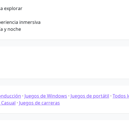
a explorar
periencia inmersiva
ía y noche
onducción
·
Juegos de Windows
·
Juegos de portátil
·
Todos l
 Casual
·
Juegos de carreras