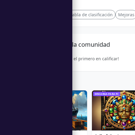
Etiquetas
Personalización
Tabla de clasificación
Mejoras
Calificación de la comunidad
¡Sé el primero en calificar!
Trending Games
DESCARGA PARA PC
DESCARGA PARA PC