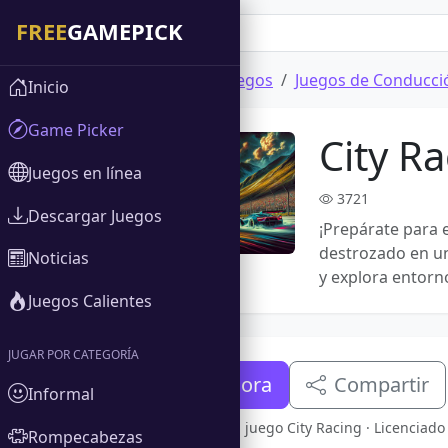
Inicio
Descargar Juegos
Juegos de Conducci
Inicio
Game Picker
City R
Juegos en línea
3721
Descargar Juegos
¡Prepárate para 
destrozado en un
Noticias
y explora entorn
Juegos Calientes
JUGAR POR CATEGORÍA
Descargar ahora
Compartir
Informal
Versión completa del juego City Racing · Licenciad
Rompecabezas