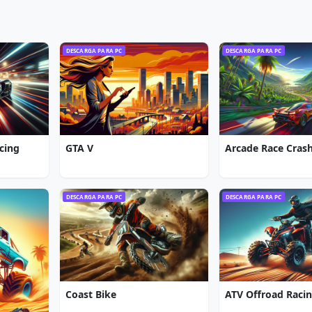
DESCARGA PARA PC
DESCARGA PARA PC
cing
GTA V
Arcade Race Cras
DESCARGA PARA PC
DESCARGA PARA PC
Coast Bike
ATV Offroad Raci