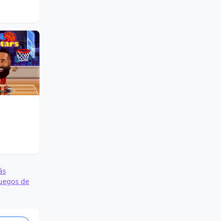
ás
uegos de