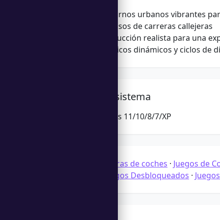
Múltiples entornos urbanos vibrantes par
Desafíos intensos de carreras callejeras
Física de conducción realista para una ex
Efectos climáticos dinámicos y ciclos de d
Requisitos del sistema
Microsoft Windows 11/10/8/7/XP
Categorías:
Carreras de coches
·
Juegos de C
juegos gratis
·
Juegos Desbloqueados
·
Juegos