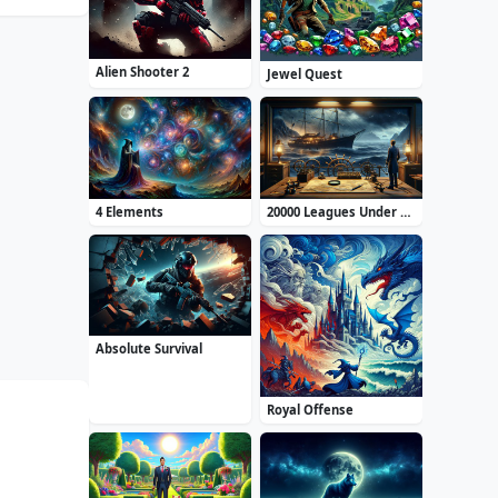
Alien Shooter 2
Jewel Quest
4 Elements
20000 Leagues Under the Sea: Captain Nemo
Absolute Survival
Royal Offense