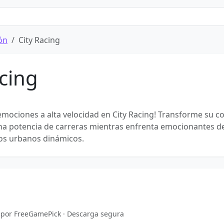
ón
City Racing
acing
emociones a alta velocidad en City Racing! Transforme su c
a potencia de carreras mientras enfrenta emocionantes d
os urbanos dinámicos.
o por FreeGamePick · Descarga segura