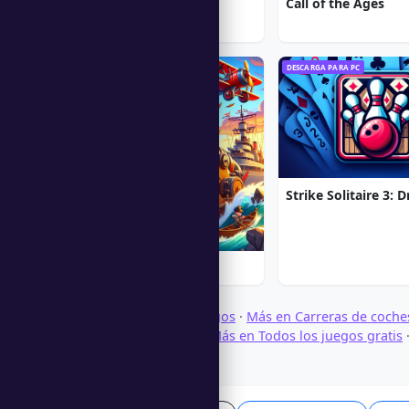
1912: Titanic Mystery
Call of the Ages
DESCARGA PARA PC
DESCARGA PARA PC
Iron Sea Defenders
Explorar Descargar Juegos
·
Más en Carreras de coche
en Juegos de portátil
·
Más en Todos los juegos gratis
carreras