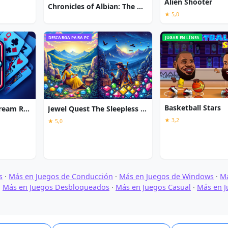
Alien Shooter
Chronicles of Albian: The Magic Convention
★ 5,0
DESCARGA PARA PC
JUGAR EN LÍNEA
Basketball Stars
Strike Solitaire 3: Dream Resort
Jewel Quest The Sleepless Star
★ 3,2
★ 5,0
s
·
Más en Juegos de Conducción
·
Más en Juegos de Windows
·
M
·
Más en Juegos Desbloqueados
·
Más en Juegos Casual
·
Más en J