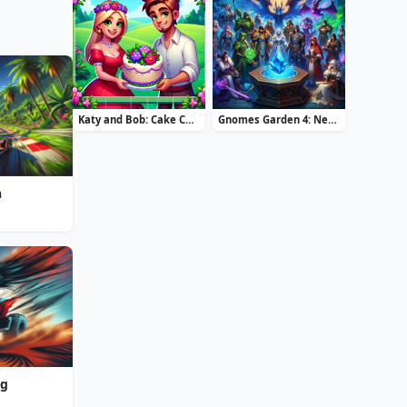
Katy and Bob: Cake Cafe
Gnomes Garden 4: New Home
h
ng