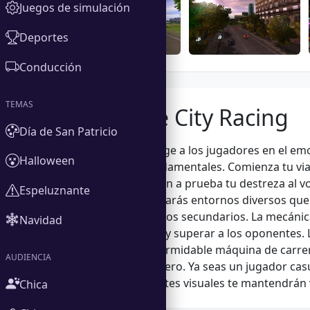
Juegos de simulación
Deportes
Conducción
TEMAS
Acerca de City Racing
Día de San Patricio
City Racing sumerge a los jugadores en el emo
Halloween
habilidad son fundamentales. Comienza tu via
desafíos que ponen a prueba tu destreza al v
Espeluznante
vibrantes, encontrarás entornos diversos que
pintorescos caminos secundarios. La mecánica
Navidad
ejecutar derrapes y superar a los oponentes. 
vehículo en una formidable máquina de carrer
AUDIENCIA
aficionados al género. Ya seas un jugador casu
y sus impresionantes visuales te mantendrán
Chica