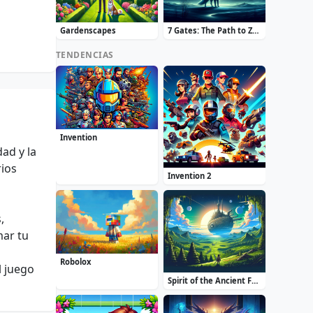
Gardenscapes
7 Gates: The Path to Zamolxes
TENDENCIAS
Invention
ad y la
rios
Invention 2
,
mar tu
Robolox
l juego
Spirit of the Ancient Forest