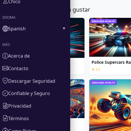
Chico
También te podría gustar
IDIOMA
DESCARGA PARA PC
DESCARGA PARA PC
Spanish
MÁS
Acerca de
Police Supercars Ra
Moto Racing 2
Contacto
★ 3,0
Descargar Seguridad
DESCARGA PARA PC
DESCARGA PARA PC
Confiable y Seguro
Privacidad
Términos
NASCAR 15
Game Picker