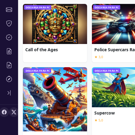
DESCARGA PARA PC
DESCARGA PARA PC
Call of the Ages
Police Supercars Ra
★ 3,0
DESCARGA PARA PC
DESCARGA PARA PC
Supercow
★ 5,0