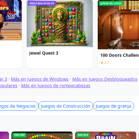
DESCARGA PARA PC
JUGAR EN LÍNEA
Jewel Quest 3
100 Doors Challe
★ 3,7
ar 3
·
Más en Juegos de Windows
·
Más en Juegos Desbloqueados
opulares
·
Más en Juegos de rompecabezas
egos de Negocios
Juegos de Construcción
Juegos de granja
ONLINE
ONLINE