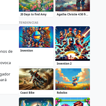
20 Days to find Amy
Agatha Christie 4:50 from Paddington
TENDENCIAS
enos de
Invention
rovoca
Invention 2
ugador
hará
Coast Bike
Robolox