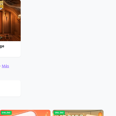
nge
·
Más
ONLINE
ONLINE