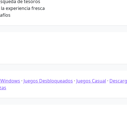
úsqueda de tesoros
a experiencia fresca
afíos
e Windows
·
Juegos Desbloqueados
·
Juegos Casual
·
Descarg
zas