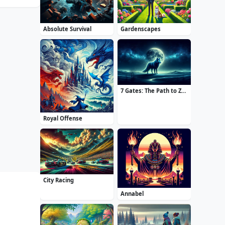
Absolute Survival
Gardenscapes
7 Gates: The Path to Zamolxes
Royal Offense
City Racing
Annabel