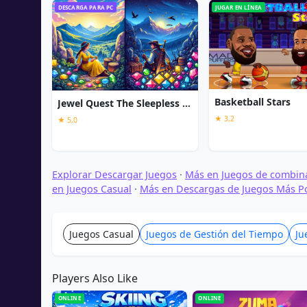
DESCARGA PARA PC
JUGAR EN LÍNEA
Basketball Stars
Jewel Quest The Sleepless Star
★ 3,2
★ 5,0
Explorar Descargar Juegos
·
Más en Juegos de combin
en Juegos Casual
·
Más en Descargas de Juegos Más P
Juegos Casual
Juegos de Gestión del Tiempo
Ju
Players Also Like
ONLINE
ONLINE