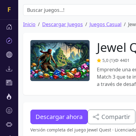
Inicio
Descargar Juegos
Juegos Casual
Jew
Jewel 
5,0 (1)
4401
Emprende una em
Match 3 que te i
a través de desa
Descargar ahora
Compartir
Versión completa del juego Jewel Quest · Licencia