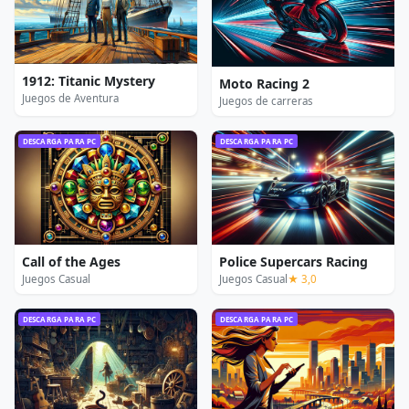
1912: Titanic Mystery
Moto Racing 2
Juegos de Aventura
Juegos de carreras
DESCARGA PARA PC
DESCARGA PARA PC
Call of the Ages
Police Supercars Racing
Juegos Casual
Juegos Casual
★ 3,0
DESCARGA PARA PC
DESCARGA PARA PC