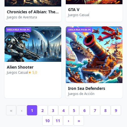
GTA V
Chronicles of Albian: The Magic Convention
Juegos Casual
Juegos de Aventura
DESCARGA PARA PC
DESCARGA PARA PC
Alien Shooter
Juegos Casual
★ 5,0
Iron Sea Defenders
Juegos de Acción
«
‹
1
2
3
4
5
6
7
8
9
10
11
›
»