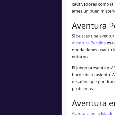
cautivadores como la 
ames un buen misterio
Aventura P
Si buscas una aventur
Aventura Perdida
es u
donde debes usar tu in
entorno.
El juego presenta grá
borde de tu asiento. 
desafíos que pondrán 
problemas.
Aventura en
Aventura en la Isla de