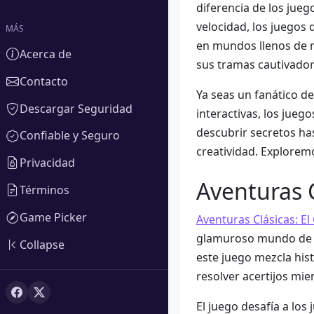
diferencia de los jueg
velocidad, los juegos d
MÁS
en mundos llenos de m
Acerca de
sus tramas cautivador
Contacto
Ya seas un fanático de
Descargar Seguridad
interactivas, los jue
descubrir secretos has
Confiable y Seguro
creatividad. Explorem
Privacidad
Aventuras C
Términos
Game Picker
Aventuras Clásicas: E
glamuroso mundo de los
Collapse
este juego mezcla hist
resolver acertijos mie
El juego desafía a los