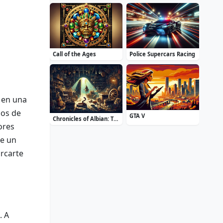
Call of the Ages
Police Supercars Racing
s en una
gos de
GTA V
Chronicles of Albian: The Magic Convention
ores
te un
rcarte
. A