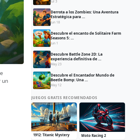
Jul 3
Derrota a los Zombies: Una Aventura
Estratégica para …
Jun 18
Descubre el encanto de Solitaire Farm
Seasons 5: …
Jun 1
Descubre Battle Zone 2D: La
experiencia definitiva de …
May 23
de
Descubre el Encantador Mundo de
Beetle Bomp: Una …
r un
May 12
JUEGOS GRATIS RECOMENDADOS
1912: Titanic Mystery
Moto Racing 2