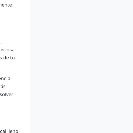
emente
,
teriosa
s de tu
ene al
rás
solver
cal lleno