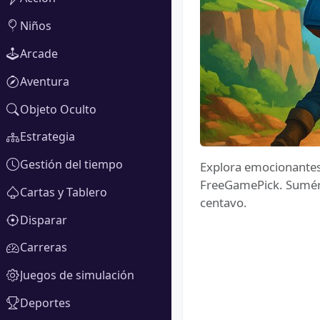
Niños
Arcade
Aventura
Objeto Oculto
Estrategia
Gestión del tiempo
Explora emocionantes
FreeGamePick. Sumérge
Cartas y Tablero
centavo.
Disparar
Carreras
Juegos de simulación
Deportes