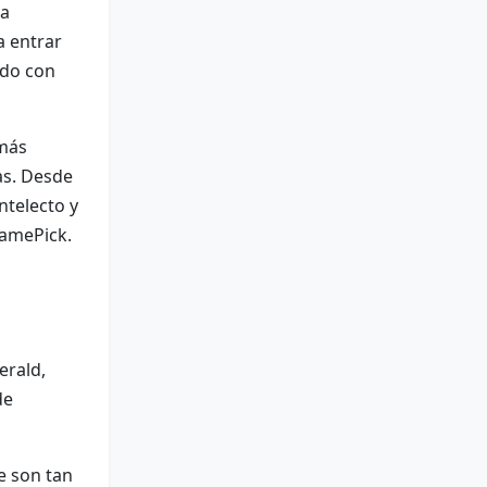
la
a entrar
ado con
 más
as. Desde
ntelecto y
GamePick.
erald,
de
e son tan