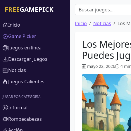
Inicio
Noticias
Los M
Inicio
Game Picker
Los Mejore
Juegos en línea
Puedes Jug
Descargar Juegos
mayo 22, 2026
4 mi
Noticias
Juegos Calientes
JUGAR POR CATEGORÍA
Informal
Rompecabezas
Acción