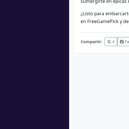
sumergirte en épicas 
¿Listo para embarcart
en FreeGamePick y des
Compartir:
X
Fa