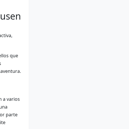
ausen
ctiva,
llos que
s
 aventura.
 a varios
 una
jor parte
ite