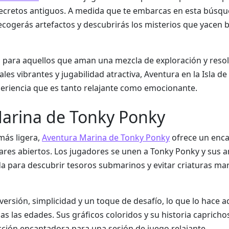
secretos antiguos. A medida que te embarcas en esta búsqu
recogerás artefactos y descubrirás los misterios que yacen b
o para aquellos que aman una mezcla de exploración y reso
ales vibrantes y jugabilidad atractiva, Aventura en la Isla de
eriencia que es tanto relajante como emocionante.
arina de Tonky Ponky
más ligera,
Aventura Marina de Tonky Ponky
ofrece un enc
 mares abiertos. Los jugadores se unen a Tonky Ponky y sus 
a para descubrir tesoros submarinos y evitar criaturas ma
versión, simplicidad y un toque de desafío, lo que lo hace 
s las edades. Sus gráficos coloridos y su historia capricho
cción encantadora para una sesión de juego relajante.