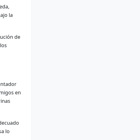
eda,
ajo la
lución de
 los
antador
amigos en
rinas
adecuado
sa lo