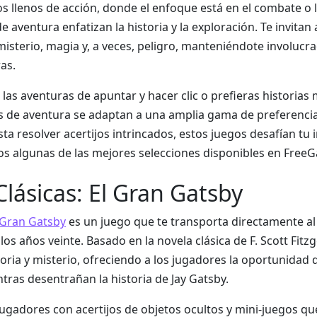
os llenos de acción, donde el enfoque está en el combate o 
e aventura enfatizan la historia y la exploración. Te invitan 
isterio, magia y, a veces, peligro, manteniéndote involucr
as.
 las aventuras de apuntar y hacer clic o prefieras historias
gos de aventura se adaptan a una amplia gama de preferenci
ta resolver acertijos intrincados, estos juegos desafían tu i
os algunas de las mejores selecciones disponibles en Free
lásicas: El Gran Gatsby
l Gran Gatsby
es un juego que te transporta directamente al
 años veinte. Basado en la novela clásica de F. Scott Fitzg
oria y misterio, ofreciendo a los jugadores la oportunidad 
ntras desentrañan la historia de Jay Gatsby.
 jugadores con acertijos de objetos ocultos y mini-juegos qu