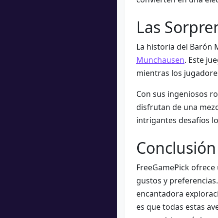
Las Sorpr
La historia del Baró
Munchausen
. Este ju
mientras los jugadores
Con sus ingeniosos ro
disfrutan de una mezc
intrigantes desafíos l
Conclusión
FreeGamePick ofrece u
gustos y preferencias.
encantadora exploració
es que todas estas av