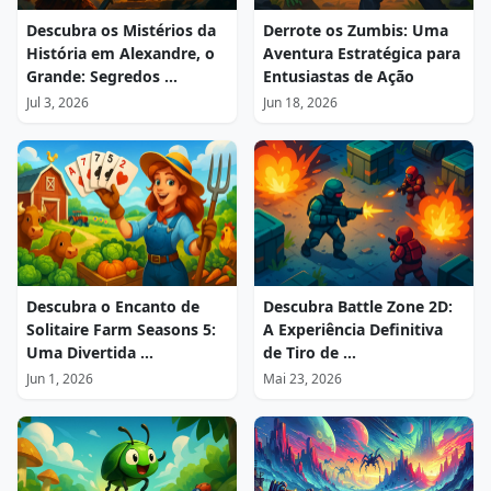
Descubra os Mistérios da
Derrote os Zumbis: Uma
História em Alexandre, o
Aventura Estratégica para
Grande: Segredos …
Entusiastas de Ação
Jul 3, 2026
Jun 18, 2026
Descubra o Encanto de
Descubra Battle Zone 2D:
Solitaire Farm Seasons 5:
A Experiência Definitiva
Uma Divertida …
de Tiro de …
Jun 1, 2026
Mai 23, 2026