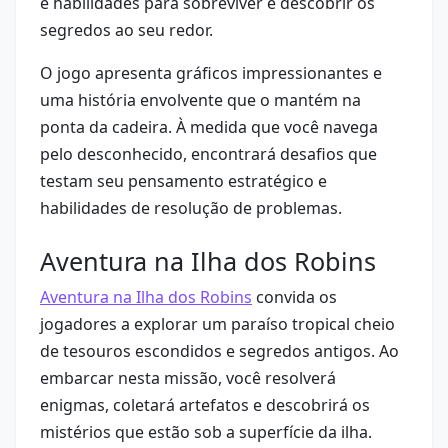
e habilidades para sobreviver e descobrir os
segredos ao seu redor.
O jogo apresenta gráficos impressionantes e
uma história envolvente que o mantém na
ponta da cadeira. À medida que você navega
pelo desconhecido, encontrará desafios que
testam seu pensamento estratégico e
habilidades de resolução de problemas.
Aventura na Ilha dos Robins
Aventura na Ilha dos Robins
convida os
jogadores a explorar um paraíso tropical cheio
de tesouros escondidos e segredos antigos. Ao
embarcar nesta missão, você resolverá
enigmas, coletará artefatos e descobrirá os
mistérios que estão sob a superfície da ilha.