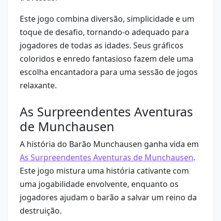
Este jogo combina diversão, simplicidade e um
toque de desafio, tornando-o adequado para
jogadores de todas as idades. Seus gráficos
coloridos e enredo fantasioso fazem dele uma
escolha encantadora para uma sessão de jogos
relaxante.
As Surpreendentes Aventuras
de Munchausen
A história do Barão Munchausen ganha vida em
As Surpreendentes Aventuras de Munchausen
.
Este jogo mistura uma história cativante com
uma jogabilidade envolvente, enquanto os
jogadores ajudam o barão a salvar um reino da
destruição.