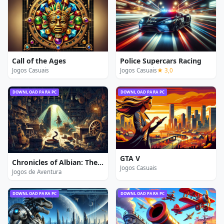
Call of the Ages
Police Supercars Racing
Jogos Casuais
Jogos Casuais
★ 3,0
DOWNLOAD PARA PC
DOWNLOAD PARA PC
GTA V
Chronicles of Albian: The Magic Convention
Jogos Casuais
Jogos de Aventura
DOWNLOAD PARA PC
DOWNLOAD PARA PC