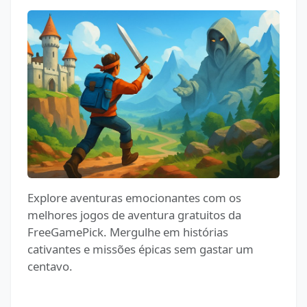
Explore aventuras emocionantes com os
melhores jogos de aventura gratuitos da
FreeGamePick. Mergulhe em histórias
cativantes e missões épicas sem gastar um
centavo.