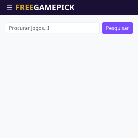
☰
Pesquisar