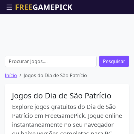
☰
Pesquisar
Início
Jogos do Dia de São Patrício
Jogos do Dia de São Patrício
Explore jogos gratuitos do Dia de São
Patrício em FreeGamePick. Jogue online
instantaneamente no seu navegador
ou baixe versões completas para PC.