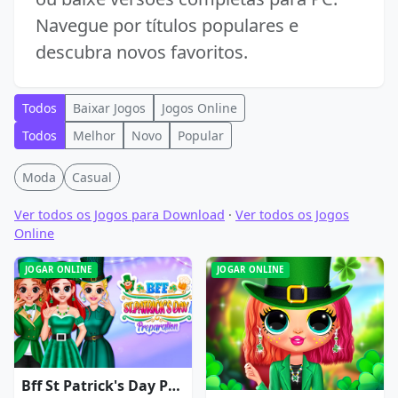
Navegue por títulos populares e
descubra novos favoritos.
Todos
Baixar Jogos
Jogos Online
Todos
Melhor
Novo
Popular
Moda
Casual
Ver todos os Jogos para Download
·
Ver todos os Jogos
Online
JOGAR ONLINE
JOGAR ONLINE
Bff St Patrick's Day Preparation