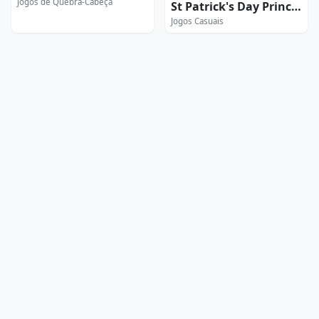
Jogos de Quebra-Cabeça
St Patrick's Day Princess Challenge
Jogos Casuais