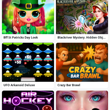
Bff St Patricks Day Look
Blackriver Mystery. Hidden Objects
UFO Arkanoid Deluxe
Crazy Bar Brawl