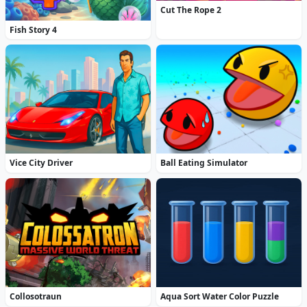
Cut The Rope 2
Fish Story 4
Vice City Driver
Ball Eating Simulator
Collosotraun
Aqua Sort Water Color Puzzle