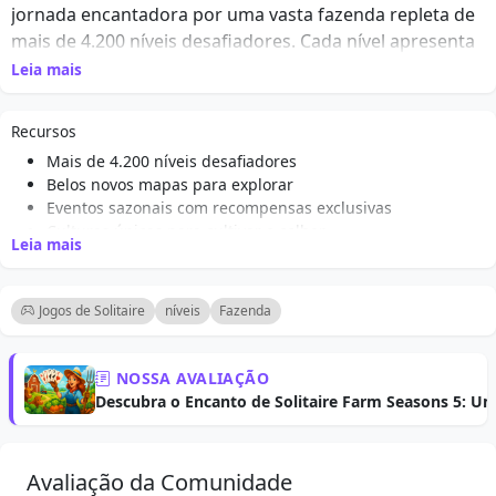
jornada encantadora por uma vasta fazenda repleta de
mais de 4.200 níveis desafiadores. Cada nível apresenta
um quebra-cabeça de solitário único que testa suas
Leia mais
habilidades e estratégias, permitindo que você cultive
plantações e desbloqueie novas áreas da fazenda. O
Recursos
jogo combina mecânicas tradicionais de solitário com
Mais de 4.200 níveis desafiadores
elementos de agricultura envolventes, tornando-se uma
Belos novos mapas para explorar
mistura perfeita para entusiastas de solitário e
Eventos sazonais com recompensas exclusivas
jogadores casuais. Os jogadores podem explorar novos
Culturas únicas para cultivar e colher
Leia mais
mapas lindos, participar de desafios por tempo limitado
Mecânicas de jogo de solitário envolventes
Visuais encantadores e trilha sonora relaxante
e desfrutar da satisfação de cultivar sua fazenda virtual.
Desafios e bônus diários
Com sua atmosfera relaxante e visuais encantadores,
Jogos de Solitaire
níveis
Fazenda
este jogo é ideal para quem procura relaxar enquanto
ainda exercita a mente.
NOSSA AVALIAÇÃO
Descubra o Encanto de Solitaire Farm Seasons 5: Um
Avaliação da Comunidade