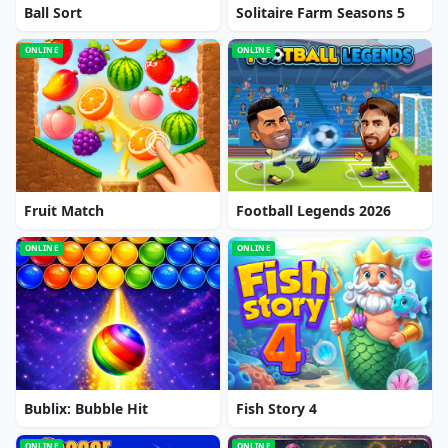
Ball Sort
Solitaire Farm Seasons 5
ONLINE
ONLINE
Fruit Match
Football Legends 2026
ONLINE
ONLINE
Bublix: Bubble Hit
Fish Story 4
ONLINE
ONLINE