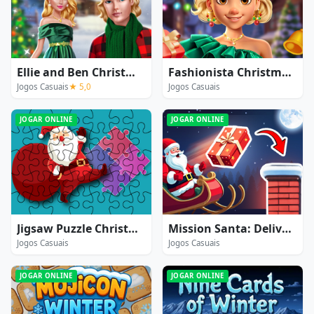
Ellie and Ben Christmas Eve
Fashionista Christmas Eve Party
Jogos Casuais
★ 5,0
Jogos Casuais
JOGAR ONLINE
JOGAR ONLINE
Jigsaw Puzzle Christmas
Mission Santa: Deliver the Gifts
Jogos Casuais
Jogos Casuais
JOGAR ONLINE
JOGAR ONLINE