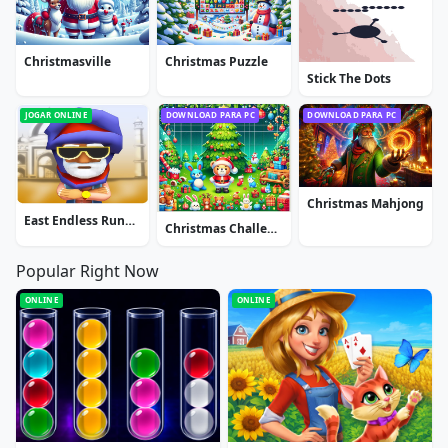
Christmasville
Christmas Puzzle
Stick The Dots
JOGAR ONLINE
DOWNLOAD PARA PC
DOWNLOAD PARA PC
Christmas Mahjong
East Endless Runner Game : Prince Rash Adventure
Christmas Challenge
Popular Right Now
ONLINE
ONLINE