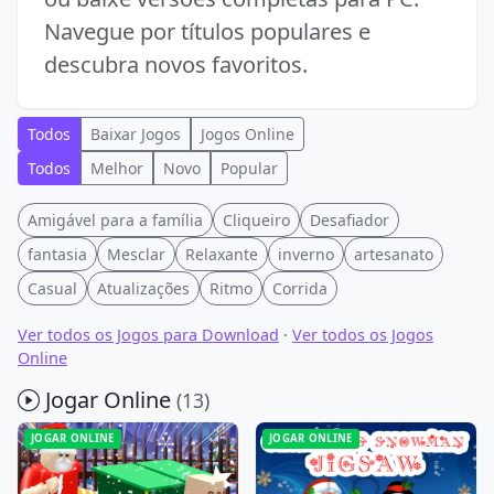
Navegue por títulos populares e
descubra novos favoritos.
Todos
Baixar Jogos
Jogos Online
Todos
Melhor
Novo
Popular
Amigável para a família
Cliqueiro
Desafiador
fantasia
Mesclar
Relaxante
inverno
artesanato
Casual
Atualizações
Ritmo
Corrida
Ver todos os Jogos para Download
·
Ver todos os Jogos
Online
Jogar Online
(13)
JOGAR ONLINE
JOGAR ONLINE