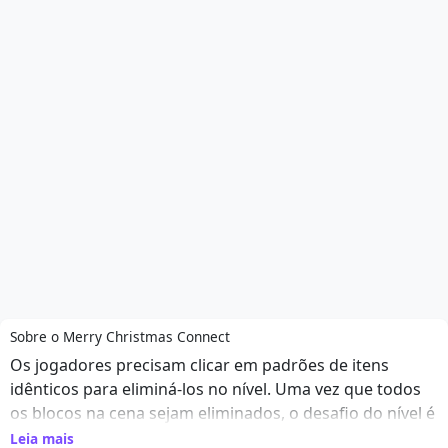
Sobre o Merry Christmas Connect
Os jogadores precisam clicar em padrões de itens
idênticos para eliminá-los no nível. Uma vez que todos
os blocos na cena sejam eliminados, o desafio do nível é
concluído.
Leia mais