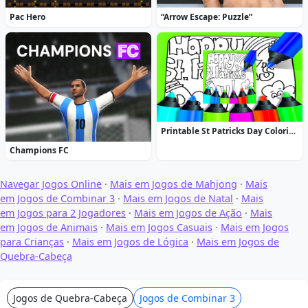
Pac Hero
“Arrow Escape: Puzzle”
Printable St Patricks Day Coloring Pages
Champions FC
Navegar Jogos Online
·
Mais em Jogos de Mahjong
·
Mais
em Jogos de Combinar 3
·
Mais em Jogos de Natal
·
Mais
em Jogos para 2 Jogadores
·
Mais em Jogos de Ação
·
Mais
em Jogos de Animais
·
Mais em Jogos Casuais
·
Mais em Jogos
para Crianças
·
Mais em Jogos de Lógica
·
Mais em Jogos de
Quebra-Cabeça
Jogos de Quebra-Cabeça
Jogos de Combinar 3