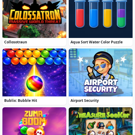
Collosotraun
Aqua Sort Water Color Puzzle
Bublix: Bubble Hit
Airport Security