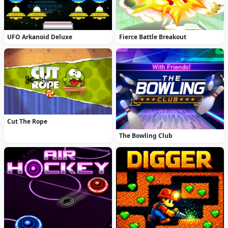
UFO Arkanoid Deluxe
Fierce Battle Breakout
Cut The Rope
The Bowling Club