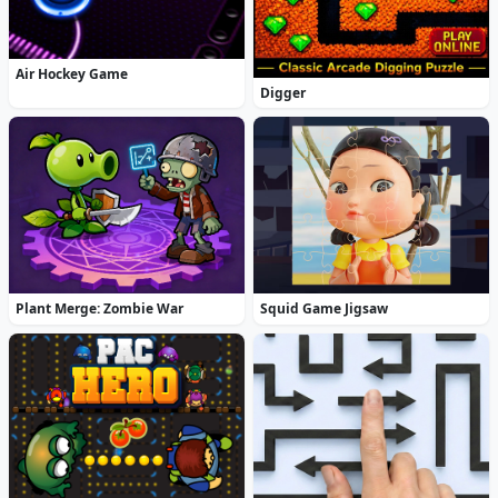
Air Hockey Game
Digger
Plant Merge: Zombie War
Squid Game Jigsaw