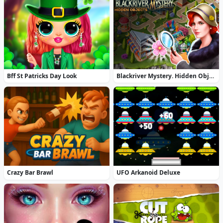
Bff St Patricks Day Look
Blackriver Mystery. Hidden Objects
Crazy Bar Brawl
UFO Arkanoid Deluxe