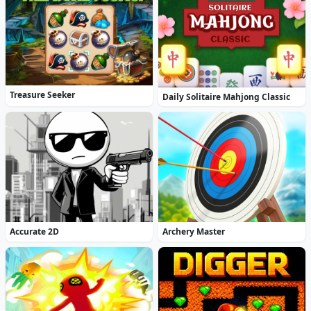
Treasure Seeker
Daily Solitaire Mahjong Classic
Accurate 2D
Archery Master