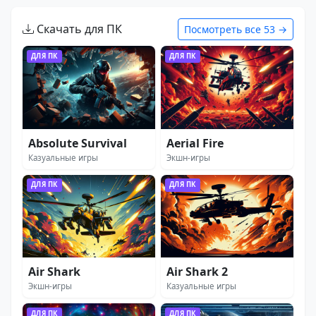
Скачать для ПК
Посмотреть все 53 →
ДЛЯ ПК
ДЛЯ ПК
Absolute Survival
Aerial Fire
Казуальные игры
Экшн-игры
ДЛЯ ПК
ДЛЯ ПК
Air Shark
Air Shark 2
Экшн-игры
Казуальные игры
ДЛЯ ПК
ДЛЯ ПК