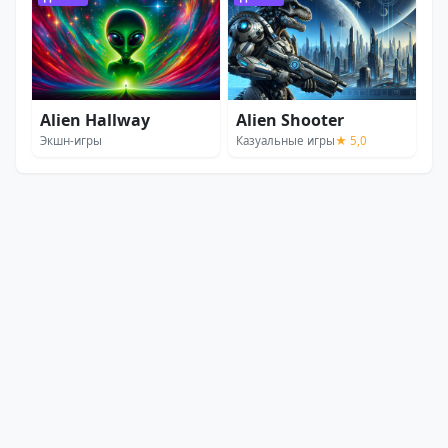
Alien Hallway
Alien Shooter
Экшн-игры
Казуальные игры
★ 5,0