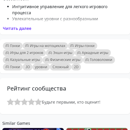
Интуитивное управление для легкого игрового
процесса
Увлекательные уровни с разнообразными
ландшафтами
Читать далее
Плавная физика для реалистичного гоночного опыта
Возможность выполнять трюки и акробатические
номера
Гонки
Игры на мотоциклах
Игры-гонки
Сложные подъемы, которые нужно покорить
Игры для 2 игроков
Экшн-игры
Аркадные игры
Яркая графика и захватывающая анимация
Казуальные игры
Физические игры
Головоломки
Подходит для игроков всех возрастов и уровней
Гонки
.IO
уровни
Сложный
2D
мастерства
Динамичное действие, которое удерживает игроков в
напряжении
Рейтинг сообщества
Будьте первыми, кто оценит!
Similar Games