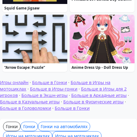
Squid Game Jigsaw
“Arrow Escape: Puzzle”
Anime Dress Up - Doll Dress Up
Игры онлайн
·
Больше в Гонки
·
Больше в Игры на
мотоциклах
·
Больше в Игры-гонки
·
Больше в Игры для 2
игроков
·
Больше в Экшн-игры
·
Больше в Аркадные игры
·
Больше в Казуальные игры
·
Больше в Физические игры
·
Больше в Головоломки
·
Больше в Гонки
Гонки
Гонки
Гонки на автомобилях
Игры на мотоциклах
Игры на мотоциклах