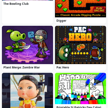
The Bowling Club
Digger
Plant Merge: Zombie War
Pac Hero
Printable St Patricks Day Coloring Pages