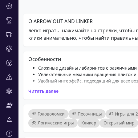
О ARROW OUT AND LINKER
легко играть. нажимайте на стрелки, чтобы
клики внимательно, чтобы найти правильный
Особенности
Сложные дизайны лабиринтов с различными
Увлекательные механики вращения плиток и
Удобный интерфейс, подходящий для всех во
Стратегический игровой процесс, который в
Читать далее
Десятки сложных головоломок для решения
Постепенное увеличение сложности, чтобы уд
Доступная онлайн-игра без необходимости за
Визуально привлекательная графика и плавн
Головоломки
Песочницы
Игры для 2
Логические игры
Кликер
Открытый мир