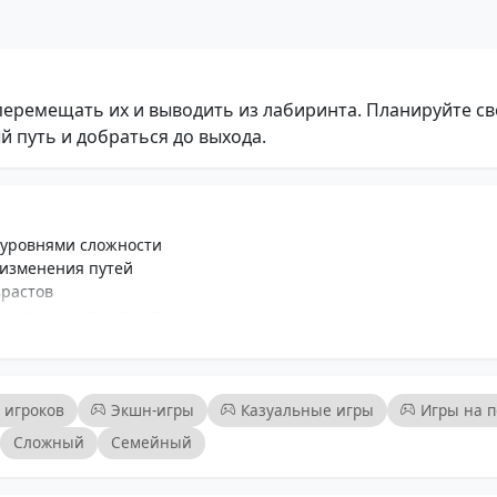
 перемещать их и выводить из лабиринта. Планируйте с
 путь и добраться до выхода.
 уровнями сложности
 изменения путей
зрастов
ознаграждает за тщательное планирование
ерживать игроков в игре
грузок
ая анимация
 игроков
Экшн-игры
Казуальные игры
Игры на п
Сложный
Семейный