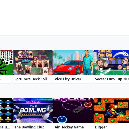
e
Fortune's Deck Solitaire
Vice City Driver
Soccer Euro Cup 20
UFO Arkanoid Deluxe
The Bowling Club
Air Hockey Game
Digger