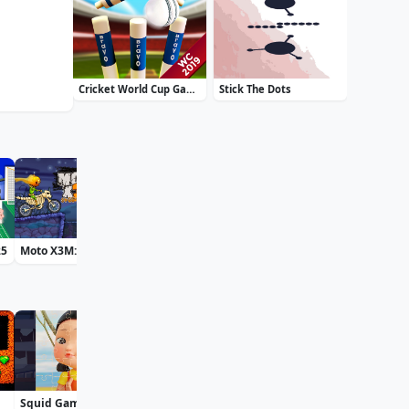
Cricket World Cup Game 2019 Mini Ground Cricke
Stick The Dots
25
Moto X3M: Spooky Land
Bff St Patricks Day Look
Archery Master
Squid Game Jigsaw
Plant Merge: Zombie War
Pac Hero