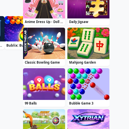
Anime Dress Up - Doll Dress Up
Daily Jigsaw
rt Water Color Puzzle
Bublix: Bubble Hit
Airport Security
Zuma Boom
Classic Bowling Game
Mahjong Garden
99 Balls
Bubble Game 3