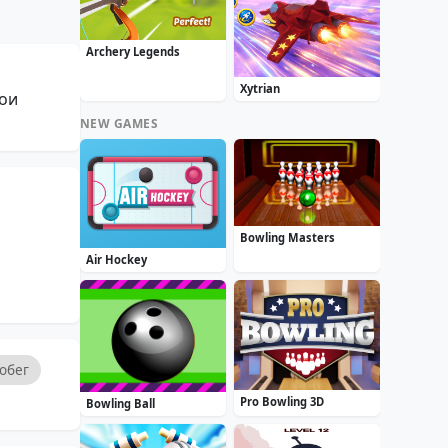
Archery Legends
Xytrian
вои
NEW GAMES
Bowling Masters
Air Hockey
обег
Pro Bowling 3D
Bowling Ball