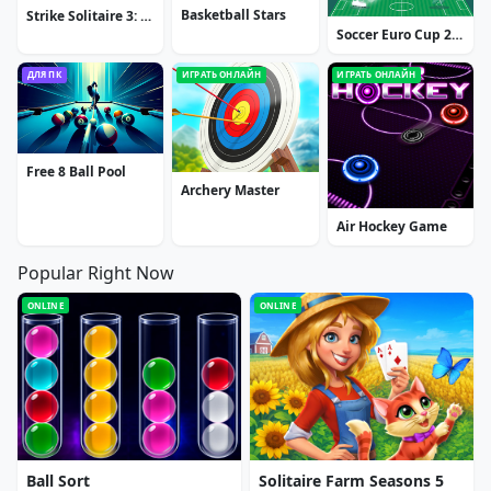
Basketball Stars
Strike Solitaire 3: Dream Resort
Soccer Euro Cup 2025
ДЛЯ ПК
ИГРАТЬ ОНЛАЙН
ИГРАТЬ ОНЛАЙН
Free 8 Ball Pool
Archery Master
Air Hockey Game
Popular Right Now
ONLINE
ONLINE
Ball Sort
Solitaire Farm Seasons 5