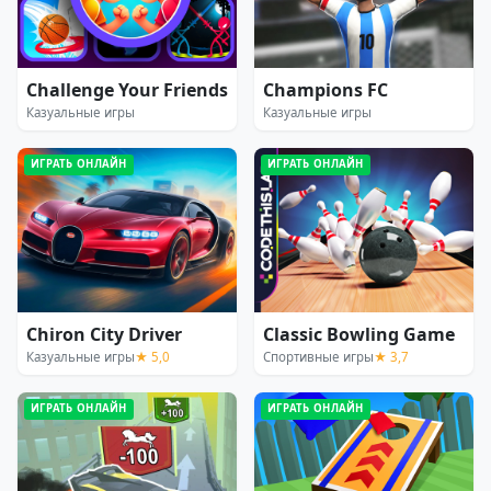
Challenge Your Friends
Champions FC
Казуальные игры
Казуальные игры
ИГРАТЬ ОНЛАЙН
ИГРАТЬ ОНЛАЙН
Chiron City Driver
Classic Bowling Game
Казуальные игры
★ 5,0
Спортивные игры
★ 3,7
ИГРАТЬ ОНЛАЙН
ИГРАТЬ ОНЛАЙН