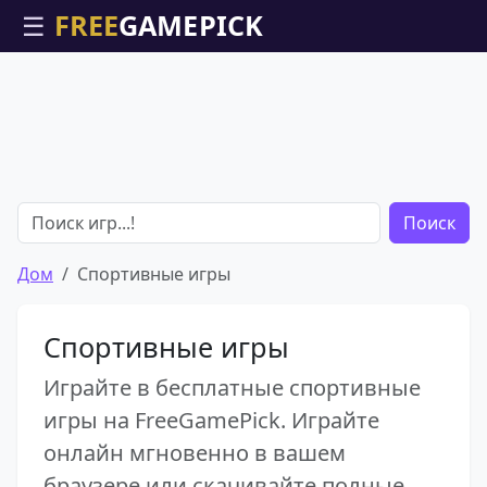
☰
Поиск
Дом
Спортивные игры
Спортивные игры
Играйте в бесплатные спортивные
игры на FreeGamePick. Играйте
онлайн мгновенно в вашем
браузере или скачивайте полные