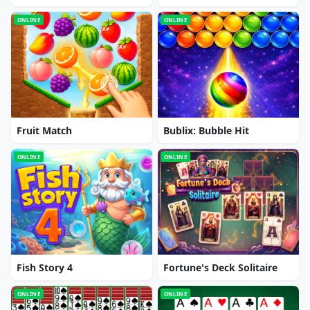
ONLINE
ONLINE
Fruit Match
Bublix: Bubble Hit
ONLINE
ONLINE
Fish Story 4
Fortune's Deck Solitaire
ONLINE
ONLINE