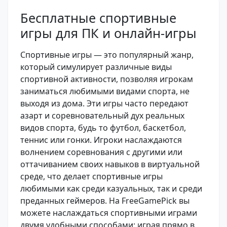
Бесплатные спортивные
игры для ПК и онлайн-игры
Спортивные игры — это популярный жанр,
который симулирует различные виды
спортивной активности, позволяя игрокам
заниматься любимыми видами спорта, не
выходя из дома. Эти игры часто передают
азарт и соревновательный дух реальных
видов спорта, будь то футбол, баскетбол,
теннис или гонки. Игроки наслаждаются
волнением соревнования с другими или
оттачиванием своих навыков в виртуальной
среде, что делает спортивные игры
любимыми как среди казуальных, так и среди
преданных геймеров. На FreeGamePick вы
можете наслаждаться спортивными играми
двумя удобными способами: играя прямо в