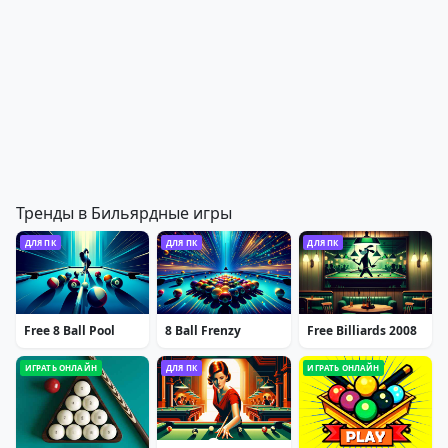
Тренды в Бильярдные игры
ДЛЯ ПК
ДЛЯ ПК
ДЛЯ ПК
Free 8 Ball Pool
8 Ball Frenzy
Free Billiards 2008
ИГРАТЬ ОНЛАЙН
ДЛЯ ПК
ИГРАТЬ ОНЛАЙН