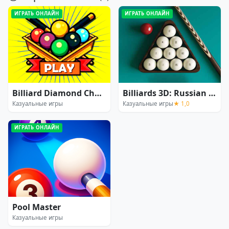
ИГРАТЬ ОНЛАЙН
ИГРАТЬ ОНЛАЙН
Billiard Diamond Challenge
Billiards 3D: Russian Pyramid
Казуальные игры
Казуальные игры
★ 1,0
ИГРАТЬ ОНЛАЙН
Pool Master
Казуальные игры