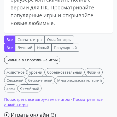
версии для ПК. Просматривайте
популярные игры и открывайте
новые любимые.
Все
Скачать игры
Онлайн-игры
Все
Лучший
Новый
Популярный
Больше в Спортивные игры
Животное
уровни
Соревновательный
Физика
Сложный
бесконечный
Многопользовательский
зима
Семейный
Посмотреть все загружаемые игры
·
Посмотреть все
онлайн-игры
Играть онлайн
(3)