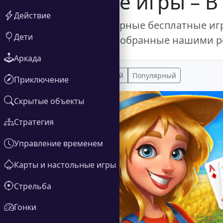
Горячие игры – В
Действие
Самые популярные бесплатные игр
Дети
браузере — отобранные нашими р
Аркада
Все
Лучший
Новый
Популярный
Приключение
Скрытые объекты
Стратегия
Управление временем
Карты и настольные игры
Стрельба
Гонки