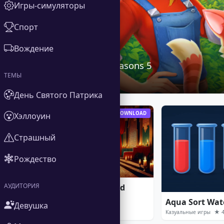
Игры-симуляторы
Спорт
Вождение
PLAY ONLINE
Solitaire Farm Seasons 5
ТЕМЫ
Солитерные игры
День Святого Патрика
PC DOWNLOAD
Хэллоуин
Страшный
Рождество
АУДИТОРИЯ
Apothecarium World
Приключенческие игры
Девушка
★ 4
Казуальные игры