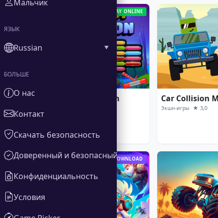
Мальчик
PLAY ONLINE
ЯЗЫК
Russian
БОЛЬШЕ
О нас
Breakout Champion
Car Collision 
★ 5,0
★ 3,0
Аркадные игры
Экшн-игры
Контакт
Скачать безопасность
Доверенный и безопасный
PC DOWNLOAD
Конфиденциальность
Условия
Game Picker