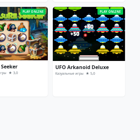
PLAY ONLINE
PLAY ONLINE
 Seeker
UFO Arkanoid Deluxe
★ 3,0
игры
★ 5,0
Казуальные игры