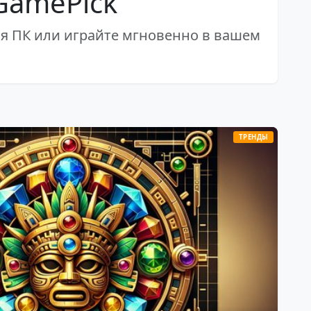
eGamePick
я ПК или играйте мгновенно в вашем
ТРЕНДЫ