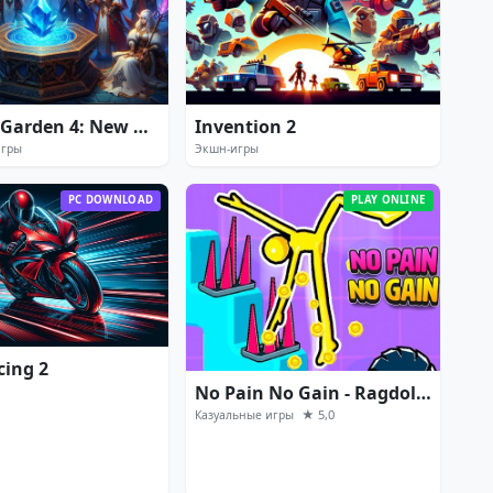
Gnomes Garden 4: New Home
Invention 2
игры
Экшн-игры
PC DOWNLOAD
PLAY ONLINE
ing 2
No Pain No Gain - Ragdoll Sandbox
★ 5,0
Казуальные игры