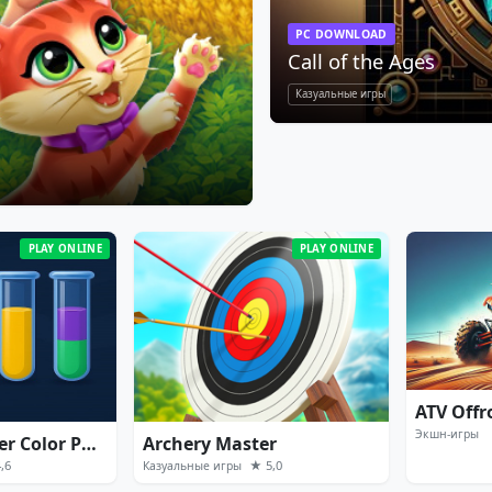
PC DOWNLOAD
Call of the Ages
Казуальные игры
PLAY ONLINE
PLAY ONLINE
ATV Offr
Экшн-игры
Aqua Sort Water Color Puzzle
Archery Master
,6
★ 5,0
Казуальные игры