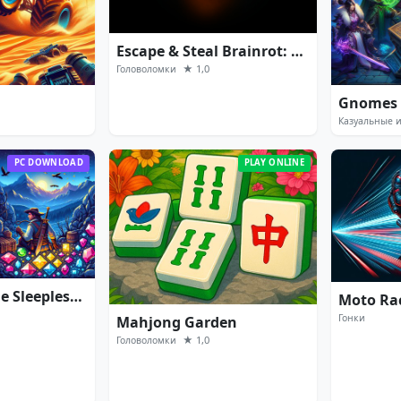
Escape & Steal Brainrot: Sahur Hills
★ 1,0
Головоломки
Казуальные 
PC DOWNLOAD
PLAY ONLINE
Jewel Quest The Sleepless Star
Moto Rac
Гонки
Mahjong Garden
★ 1,0
Головоломки