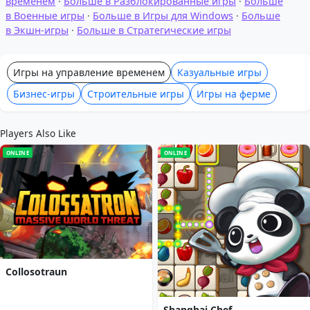
временем
·
Больше в Разблокированные игры
·
Больше
в Военные игры
·
Больше в Игры для Windows
·
Больше
в Экшн-игры
·
Больше в Стратегические игры
Игры на управление временем
Казуальные игры
Бизнес-игры
Строительные игры
Игры на ферме
Players Also Like
ONLINE
ONLINE
Collosotraun
Shanghai Chef