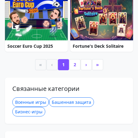
Soccer Euro Cup 2025
Fortune's Deck Solitaire
«
‹
1
2
›
»
Связанные категории
Военные игры
Башенная защита
Бизнес-игры