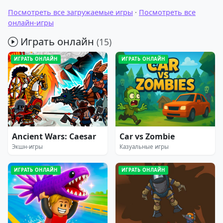
Посмотреть все загружаемые игры
·
Посмотреть все
онлайн-игры
Играть онлайн
(15)
ИГРАТЬ ОНЛАЙН
ИГРАТЬ ОНЛАЙН
Ancient Wars: Caesar
Car vs Zombie
Экшн-игры
Казуальные игры
ИГРАТЬ ОНЛАЙН
ИГРАТЬ ОНЛАЙН