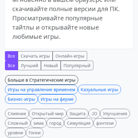
скачивайте полные версии для ПК.
Просматривайте популярные
тайтлы и открывайте новые
любимые игры.
Все
Скачать игры
Онлайн-игры
Все
Лучший
Новый
Популярный
Больше в Стратегические игры
Игры на управление временем
Казуальные игры
Бизнес-игры
Игры на ферме
Слияние
Открытый мир
Защита
.IO
Улучшения
Сложный
зима
город
Симуляция
фэнтези
уровни
Гонки