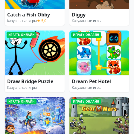
Catch a Fish Obby
Diggy
Казуальные игры
★ 5,0
Казуальные игры
ИГРАТЬ ОНЛАЙН
ИГРАТЬ ОНЛАЙН
Draw Bridge Puzzle
Dream Pet Hotel
Казуальные игры
Казуальные игры
ИГРАТЬ ОНЛАЙН
ИГРАТЬ ОНЛАЙН