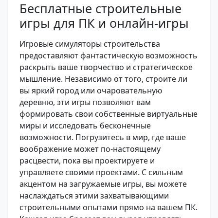
Бесплатные строительные
игры для ПК и онлайн-игры
Игровые симуляторы строительства
предоставляют фантастическую возможность
раскрыть ваше творчество и стратегическое
мышление. Независимо от того, строите ли
вы яркий город или очаровательную
деревню, эти игры позволяют вам
формировать свои собственные виртуальные
миры и исследовать бесконечные
возможности. Погрузитесь в мир, где ваше
воображение может по-настоящему
расцвести, пока вы проектируете и
управляете своими проектами. С сильным
акцентом на загружаемые игры, вы можете
наслаждаться этими захватывающими
строительными опытами прямо на вашем ПК.