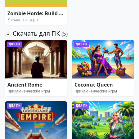
Zombie Horde: Build & Survive
Казуальные игры
Скачать для ПК
(5)
ДЛЯ ПК
ДЛЯ ПК
Ancient Rome
Coconut Queen
Приключенческие игры
Приключенческие игры
ДЛЯ ПК
ДЛЯ ПК