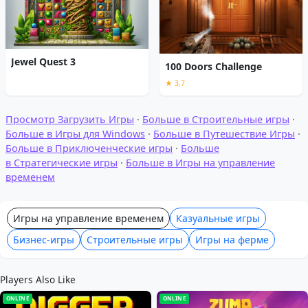
Jewel Quest 3
100 Doors Challenge
★ 3,7
Просмотр Загрузить Игры
·
Больше в Строительные игры
·
Больше в Игры для Windows
·
Больше в Путешествие Игры
·
Больше в Приключенческие игры
·
Больше
в Стратегические игры
·
Больше в Игры на управление
временем
Игры на управление временем
Казуальные игры
Бизнес-игры
Строительные игры
Игры на ферме
Players Also Like
ONLINE
ONLINE