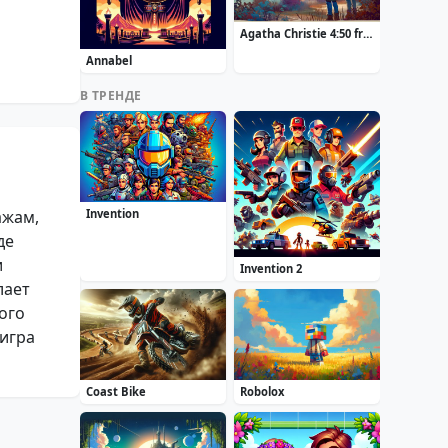
Agatha Christie 4:50 from Paddington
Annabel
В ТРЕНДЕ
ажам,
Invention
де
и
Invention 2
лает
ого
 игра
Coast Bike
Robolox