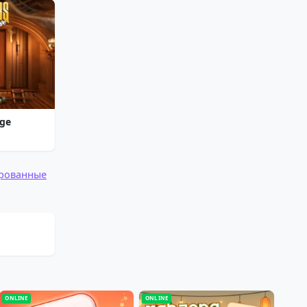
nge
ированные
ONLINE
ONLINE