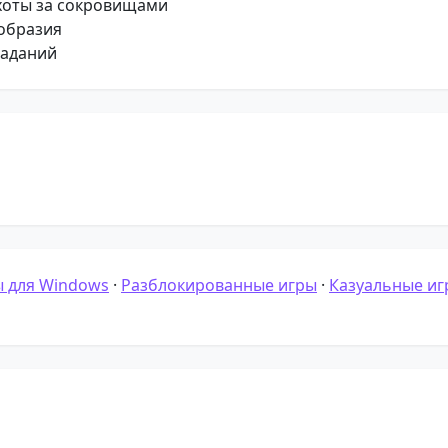
хоты за сокровищами
образия
заданий
 для Windows
·
Разблокированные игры
·
Казуальные иг