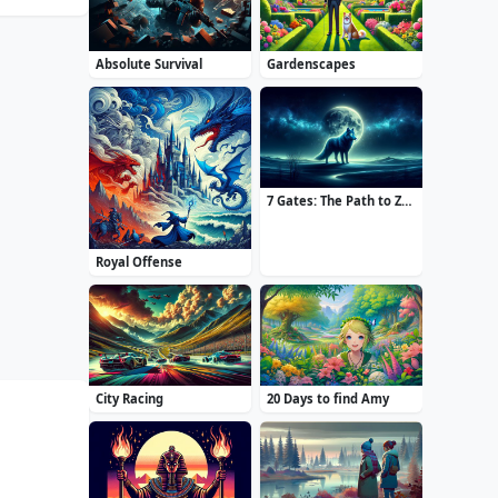
Absolute Survival
Gardenscapes
7 Gates: The Path to Zamolxes
Royal Offense
City Racing
20 Days to find Amy