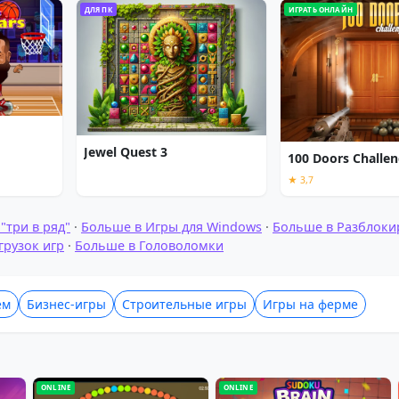
ДЛЯ ПК
ИГРАТЬ ОНЛАЙН
Jewel Quest 3
100 Doors Challe
★ 3,7
"три в ряд"
·
Больше в Игры для Windows
·
Больше в Разблок
грузок игр
·
Больше в Головоломки
ем
Бизнес-игры
Строительные игры
Игры на ферме
ONLINE
ONLINE