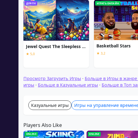
ДЛЯ ПК
ИГРАТЬ ОНЛАЙН
Basketball Stars
Jewel Quest The Sleepless Star
★ 3,2
★ 5,0
Просмотр Загрузить Игры
·
Больше в Игры в жанре 
игры
·
Больше в Казуальные игры
·
Больше в Топ за
Казуальные игры
Игры на управление времен
Players Also Like
ONLINE
ONLINE