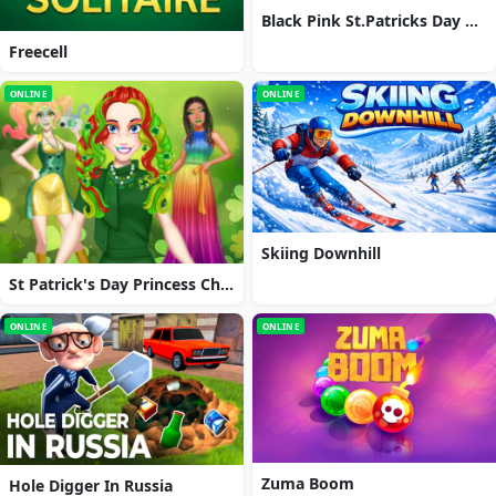
Black Pink St.Patricks Day Concert
Freecell
ONLINE
ONLINE
Skiing Downhill
St Patrick's Day Princess Challenge
ONLINE
ONLINE
Zuma Boom
Hole Digger In Russia