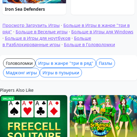
Iron Sea Defenders
Просмотр Загрузить Игры
·
Больше в Игры в жанре "три в
ряд"
·
Больше в Веселые игры
·
Больше в Игры для Windows
·
Больше в Игры для ноутбуков
·
Больше
в Разблокированные игры
·
Больше в Головоломки
Головоломки
Игры в жанре "три в ряд"
Пазлы
Маджонг игры
Игры в пузырьки
Players Also Like
ONLINE
ONLINE