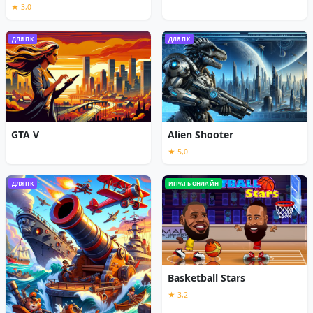
★ 3,0
ДЛЯ ПК
ДЛЯ ПК
GTA V
Alien Shooter
★ 5,0
ДЛЯ ПК
ИГРАТЬ ОНЛАЙН
Basketball Stars
★ 3,2