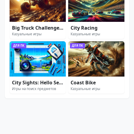
Big Truck Challenge 4x4
City Racing
Казуальные игры
Казуальные игры
ДЛЯ ПК
ДЛЯ ПК
City Sights: Hello Seattle!
Coast Bike
Игры на поиск предметов
Казуальные игры