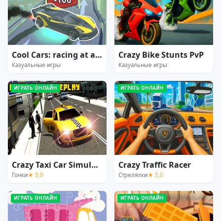
Cool Cars: racing at altitude
Crazy Bike Stunts PvP
Казуальные игры
Казуальные игры
ИГРАТЬ ОНЛАЙН
ИГРАТЬ ОНЛАЙН
Crazy Taxi Car Simulation Game 3D
Crazy Traffic Racer
Гонки
★ 5,0
Стрелялки
★ 5,0
ИГРАТЬ ОНЛАЙН
ИГРАТЬ ОНЛАЙН