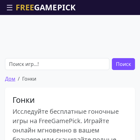
☰
Поиск
Дом
Гонки
Гонки
Исследуйте бесплатные гоночные
игры на FreeGamePick. Играйте
онлайн мгновенно в вашем
браузере или скачивайте полные