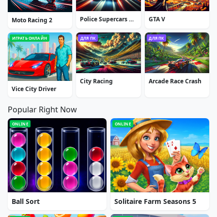
Police Supercars Racing
GTA V
Moto Racing 2
ИГРАТЬ ОНЛАЙН
ДЛЯ ПК
ДЛЯ ПК
City Racing
Arcade Race Crash
Vice City Driver
Popular Right Now
ONLINE
ONLINE
Ball Sort
Solitaire Farm Seasons 5