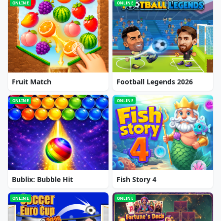
ONLINE
ONLINE
Fruit Match
Football Legends 2026
ONLINE
ONLINE
Bublix: Bubble Hit
Fish Story 4
ONLINE
ONLINE