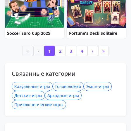
Soccer Euro Cup 2025
Fortune's Deck Solitaire
«
‹
1
2
3
4
›
»
Связанные категории
Казуальные игры
Головоломки
Экшн-игры
Детские игры
Аркадные игры
Приключенческие игры