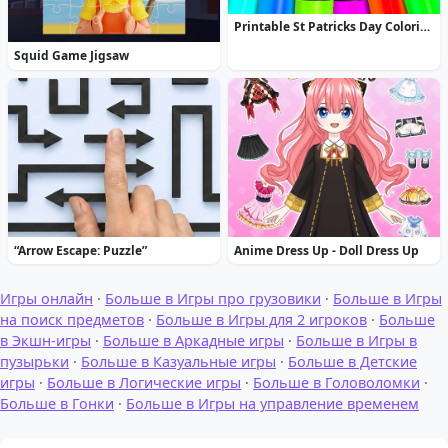
Printable St Patricks Day Coloring Pages
Squid Game Jigsaw
“Arrow Escape: Puzzle”
Anime Dress Up - Doll Dress Up
Игры онлайн
·
Больше в Игры про грузовики
·
Больше в Игры
на поиск предметов
·
Больше в Игры для 2 игроков
·
Больше
в Экшн-игры
·
Больше в Аркадные игры
·
Больше в Игры в
пузырьки
·
Больше в Казуальные игры
·
Больше в Детские
игры
·
Больше в Логические игры
·
Больше в Головоломки
·
Больше в Гонки
·
Больше в Игры на управление временем