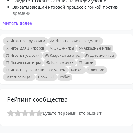
Найдите 10 скрытых тачек на каждом уровне
Захватывающий игровой процесс с гонкой против
времени
Яркая и детализированная графика с самосвалами
Читать далее
Удобное управление с помощью кликов мыши
Несколько уровней с нарастающей сложностью
Идеально для поклонников игр на поиск предметов и
Игры про грузовики
Игры на поиск предметов
головоломок
Игры для 2 игроков
Экшн-игры
Аркадные игры
Временные испытания для повышения напряжения
Игры в пузырьки
Казуальные игры
Детские игры
Подходит для всех возрастов, обеспечивая веселье для
Логические игры
Головоломки
Гонки
семей
Игры на управление временем
Кликер
Слияние
Затягивающий
Сложный
Робот
Рейтинг сообщества
Будьте первыми, кто оценит!