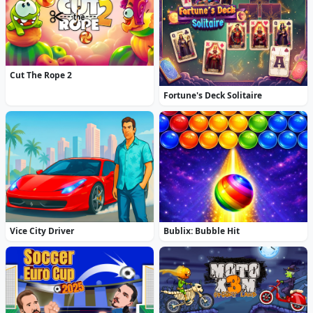
Cut The Rope 2
Fortune's Deck Solitaire
Vice City Driver
Bublix: Bubble Hit