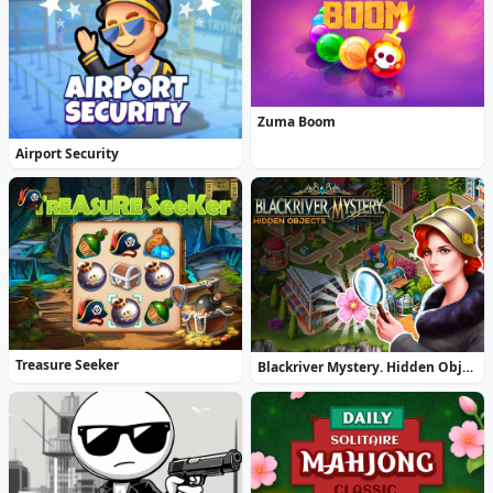
Zuma Boom
Airport Security
Treasure Seeker
Blackriver Mystery. Hidden Objects