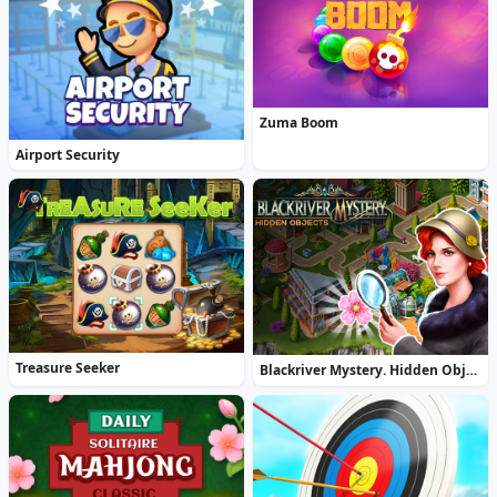
Zuma Boom
Airport Security
Treasure Seeker
Blackriver Mystery. Hidden Objects