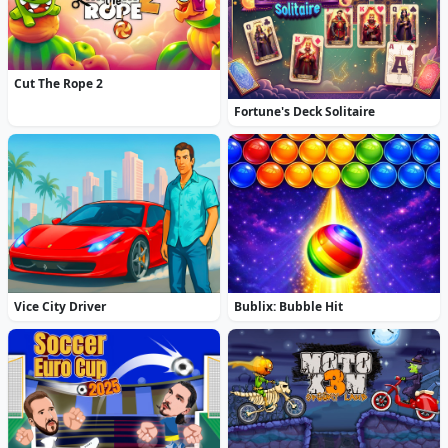
Cut The Rope 2
Fortune's Deck Solitaire
Vice City Driver
Bublix: Bubble Hit