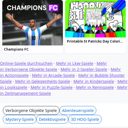
Printable St Patricks Day Coloring Pages
Champions FC
Online-Spiele durchsuchen
·
Mehr in Lkw-Spiele
·
Mehr
in Verborgene Objekte Spiele
·
Mehr in 2-Spieler-Spiele
·
Mehr
in Actionspiele
·
Mehr in Arcade-Spiele
·
Mehr in Bubble Shooter
Spiele
·
Mehr in Gelegenheits-Spiele
·
Mehr in Kinderspiele
·
Mehr
in Logikspiele
·
Mehr in Puzzle-Spiele
·
Mehr in Rennspiele
·
Mehr
in Zeitmanagement-Spiele
Verborgene Objekte Spiele
Abenteuerspiele
Mystery-Spiele
Detektivspiele
3D HOG-Spiele