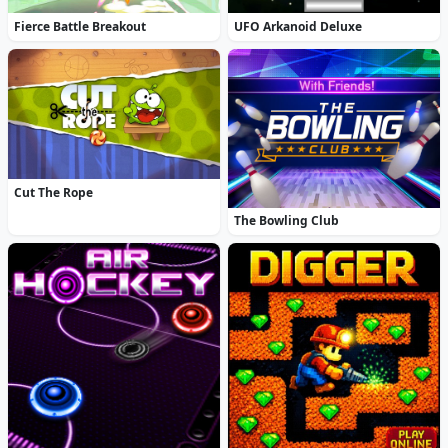
Fierce Battle Breakout
UFO Arkanoid Deluxe
Cut The Rope
The Bowling Club