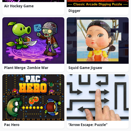
Air Hockey Game
Digger
Plant Merge: Zombie War
Squid Game Jigsaw
Pac Hero
“Arrow Escape: Puzzle”