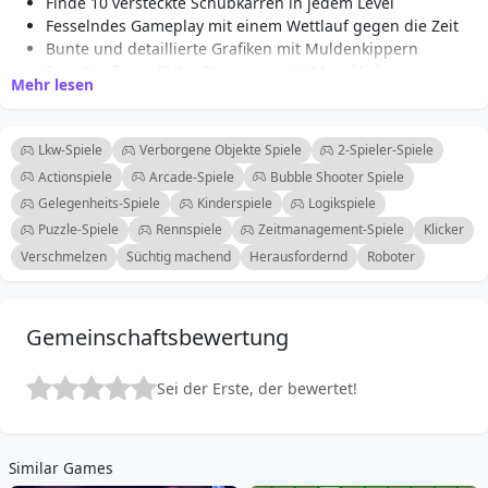
Finde 10 versteckte Schubkarren in jedem Level
Fesselndes Gameplay mit einem Wettlauf gegen die Zeit
Bunte und detaillierte Grafiken mit Muldenkippern
Benutzerfreundliche Steuerung mit Mausklicks
Mehr lesen
Mehrere Level mit steigender Schwierigkeit
Perfekt für Fans von Wimmelbild- und Puzzlespielen
Zeitlich begrenzte Herausforderungen für mehr
Lkw-Spiele
Verborgene Objekte Spiele
2-Spieler-Spiele
Spannung
Actionspiele
Arcade-Spiele
Bubble Shooter Spiele
Geeignet für alle Altersgruppen und bietet Spaß für
Gelegenheits-Spiele
Kinderspiele
Logikspiele
Familien
Puzzle-Spiele
Rennspiele
Zeitmanagement-Spiele
Klicker
Verschmelzen
Süchtig machend
Herausfordernd
Roboter
Gemeinschaftsbewertung
Sei der Erste, der bewertet!
Similar Games