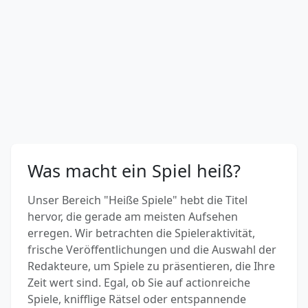
Was macht ein Spiel heiß?
Unser Bereich "Heiße Spiele" hebt die Titel
hervor, die gerade am meisten Aufsehen
erregen. Wir betrachten die Spieleraktivität,
frische Veröffentlichungen und die Auswahl der
Redakteure, um Spiele zu präsentieren, die Ihre
Zeit wert sind. Egal, ob Sie auf actionreiche
Spiele, knifflige Rätsel oder entspannende