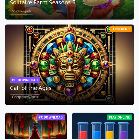
Solitaire Farm Seasons 5
Solitaire-Spiele
TRENDEND
PC DOWNLOAD
Call of the Ages
Gelegenheits-Spiele
PC DOWNLOAD
PLAY ONLINE