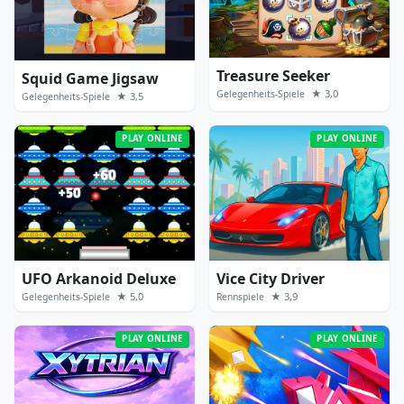
Treasure Seeker
Squid Game Jigsaw
★ 3,0
Gelegenheits-Spiele
★ 3,5
Gelegenheits-Spiele
PLAY ONLINE
PLAY ONLINE
UFO Arkanoid Deluxe
Vice City Driver
★ 5,0
★ 3,9
Gelegenheits-Spiele
Rennspiele
PLAY ONLINE
PLAY ONLINE