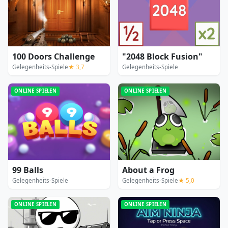
100 Doors Challenge
"2048 Block Fusion"
Gelegenheits-Spiele
★ 3,7
Gelegenheits-Spiele
ONLINE SPIELEN
ONLINE SPIELEN
99 Balls
About a Frog
Gelegenheits-Spiele
Gelegenheits-Spiele
★ 5,0
ONLINE SPIELEN
ONLINE SPIELEN