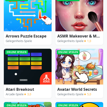
Arrows Puzzle Escape
ASMR Makeover & Makeup Studio
Gelegenheits-Spiele
Gelegenheits-Spiele
★ 1,0
ONLINE SPIELEN
ONLINE SPIELEN
Atari Breakout
Avatar World Secrets
Arcade-Spiele
★ 3,0
Gelegenheits-Spiele
★ 5,0
ONLINE SPIELEN
ONLINE SPIELEN