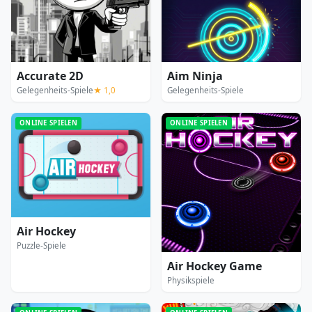
Accurate 2D
Aim Ninja
Gelegenheits-Spiele
★ 1,0
Gelegenheits-Spiele
ONLINE SPIELEN
ONLINE SPIELEN
Air Hockey
Puzzle-Spiele
Air Hockey Game
Physikspiele