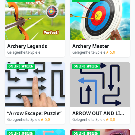
Archery Legends
Archery Master
Gelegenheits-Spiele
Gelegenheits-Spiele
★ 5,0
ONLINE SPIELEN
ONLINE SPIELEN
“Arrow Escape: Puzzle”
ARROW OUT AND LINKER
Gelegenheits-Spiele
★ 5,0
Gelegenheits-Spiele
★ 3,0
ONLINE SPIELEN
ONLINE SPIELEN