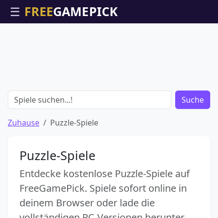
☰
Suche
Zuhause
Puzzle-Spiele
Puzzle-Spiele
Entdecke kostenlose Puzzle-Spiele auf
FreeGamePick. Spiele sofort online in
deinem Browser oder lade die
vollständigen PC-Versionen herunter.