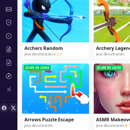
Archers Random
Archery Legen
Jeux décontractés
★ 5,0
Jeux décontractés
JOUER EN LIGNE
JOUER EN LIGNE
Arrows Puzzle Escape
Jeux décontractés
Jeux décontractés
★ 