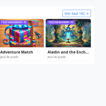
Voir tout 162 →
TÉLÉCHARGEMENT PC
TÉLÉCHARGEMENT PC
Adventure Match
Aladin and the Enchanted Lamp: Extended Edition
Jeux de puzzle
Jeux de puzzle