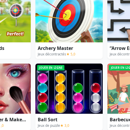
ds
Archery Master
“Arrow E
Jeux décontractés
★ 5,0
Jeux décontr
JOUER EN LIGNE
JOUER EN LI
ASMR Makeover & Makeup Studio
Ball Sort
1,0
Jeux de puzzle
★ 3,0
Jeux décontr