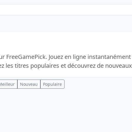
sur FreeGamePick. Jouez en ligne instantanément
 les titres populaires et découvrez de nouveaux 
Meilleur
Nouveau
Populaire