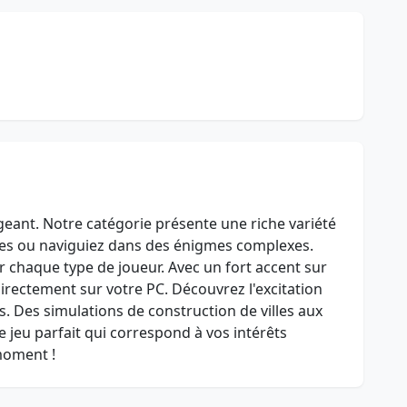
eant. Notre catégorie présente une riche variété
ires ou naviguiez dans des énigmes complexes.
r chaque type de joueur. Avec un fort accent sur
directement sur votre PC. Découvrez l'excitation
. Des simulations de construction de villes aux
e jeu parfait qui correspond à vos intérêts
moment !