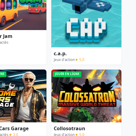
r Jam
actés
c.a.p.
Jeux d'action
★ 5,0
GNE
JOUER EN LIGNE
Cars Garage
Collosotraun
actés
★ 3,0
Jeux d'action
★ 5,0