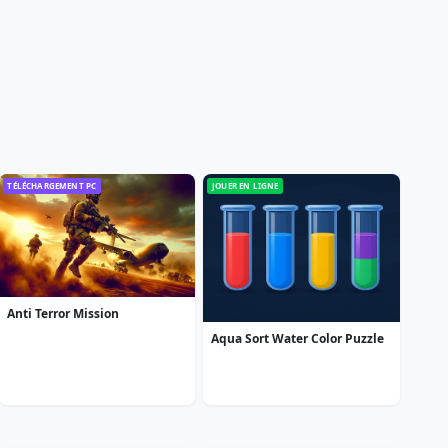
TÉLÉCHARGEMENT PC
JOUER EN LIGNE
Anti Terror Mission
Aqua Sort Water Color Puzzle