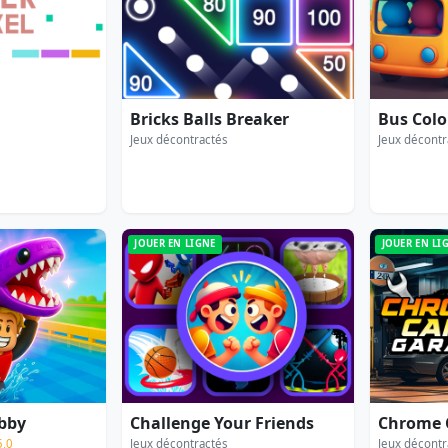
l
Bricks Balls Breaker
Bus Colo
Jeux décontractés
Jeux décontr
JOUER EN LIGNE
JOUER EN LI
Obby
Challenge Your Friends
Chrome 
5,0
Jeux décontractés
Jeux décontr