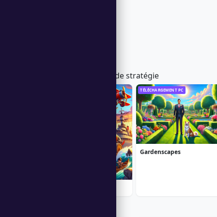
Tendances dans Jeux de stratégie
TÉLÉCHARGEMENT PC
TÉLÉCHARGEMENT PC
Gardenscapes
Iron Sea Defenders
Popular Right Now