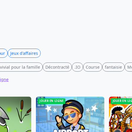
our
Jeux d'affaires
ivial pour la famille
Décontracté
.IO
Course
fantaisie
Mo
ligne
JOUER EN LIGNE
JOUER EN LI