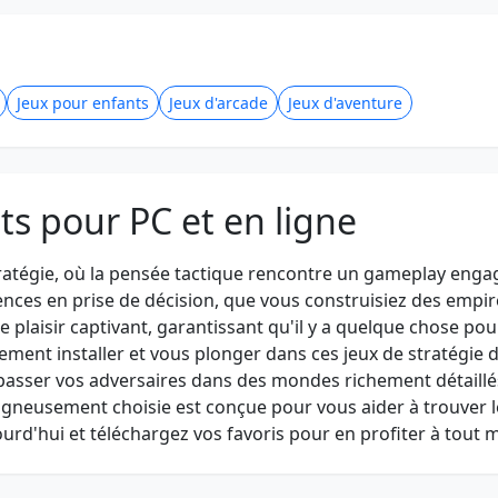
Jeux pour enfants
Jeux d'arcade
Jeux d'aventure
its pour PC et en ligne
ratégie, où la pensée tactique rencontre un gameplay engag
tences en prise de décision, que vous construisiez des emp
 plaisir captivant, garantissant qu'il y a quelque chose pou
ement installer et vous plonger dans ces jeux de stratégie 
passer vos adversaires dans des mondes richement détaillés
oigneusement choisie est conçue pour vous aider à trouver l
rd'hui et téléchargez vos favoris pour en profiter à tout 