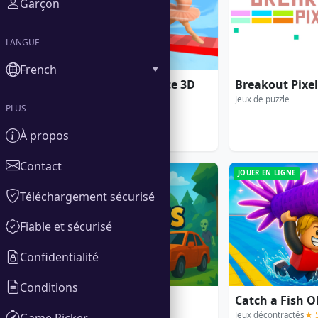
Garçon
LANGUE
French
Brainrot Bridge Race 3D
Breakout Pixe
Jeux décontractés
★ 5,0
Jeux de puzzle
PLUS
À propos
Contact
JOUER EN LIGNE
JOUER EN LIGNE
Téléchargement sécurisé
Fiable et sécurisé
Confidentialité
Conditions
Car vs Zombie
Catch a Fish 
Jeux décontractés
★ 5,0
Jeux décontractés
★ 
Game Picker