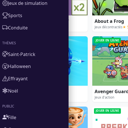
Jeux de simulation
Sports
"2048 Block Fusion"
About a Frog
Conduite
Jeux décontractés
Jeux décontractés
★ 
JOUER EN LIGNE
JOUER EN LIGNE
THÈMES
Saint-Patrick
Halloween
Effrayant
Noël
Archers Random
Avenger Guar
Jeux décontractés
★ 5,0
Jeux d'action
PUBLIC
JOUER EN LIGNE
JOUER EN LIGNE
Fille