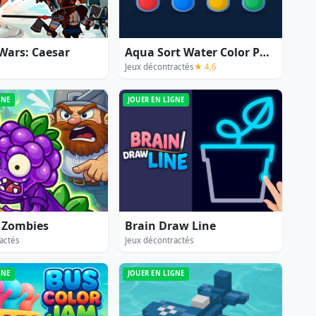
Wars: Caesar
Aqua Sort Water Color Puzzle
Jeux décontractés
★ 4,6
GNE
JOUER EN LIGNE
 Zombies
Brain Draw Line
actés
Jeux décontractés
GNE
JOUER EN LIGNE