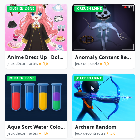
JOUER EN LIGNE
JOUER EN LIGNE
Anime Dress Up - Doll Dress Up
Anomaly Content Record
Jeux décontractés
★ 5,0
Jeux de puzzle
★ 5,0
JOUER EN LIGNE
JOUER EN LIGNE
Aqua Sort Water Color Puzzle
Archers Random
Jeux décontractés
★ 4,6
Jeux décontractés
★ 5,0