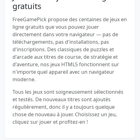
gratuits
FreeGamePick propose des centaines de jeux en
ligne gratuits que vous pouvez jouer
directement dans votre navigateur — pas de
téléchargements, pas d'installations, pas
d'inscriptions. Des classiques de puzzles et
d'arcade aux titres de course, de stratégie et
d'aventure, nos jeux HTML5 fonctionnent sur
n'importe quel appareil avec un navigateur
moderne.
Tous les jeux sont soigneusement sélectionnés
et testés. De nouveaux titres sont ajoutés
régulièrement, donc il y a toujours quelque
chose de nouveau à jouer. Choisissez un jeu,
cliquez sur jouer et profitez-en !