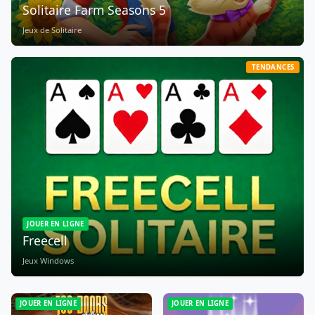
Solitaire Farm Seasons 5
Jeux de Solitaire
TENDANCES
JOUER EN LIGNE
Freecell
Jeux Windows
JOUER EN LIGNE
JOUER EN LIGNE