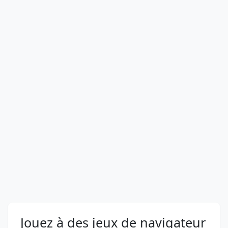
Jouez à des jeux de navigateur