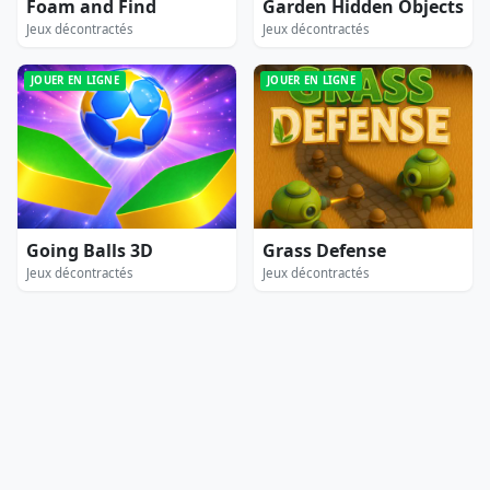
Foam and Find
Garden Hidden Objects
Jeux décontractés
Jeux décontractés
JOUER EN LIGNE
JOUER EN LIGNE
Going Balls 3D
Grass Defense
Jeux décontractés
Jeux décontractés