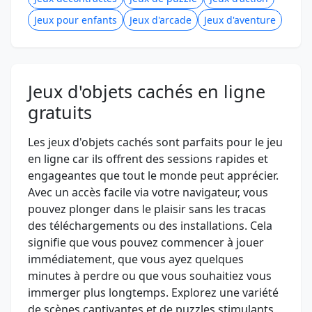
Jeux pour enfants
Jeux d'arcade
Jeux d'aventure
Jeux d'objets cachés en ligne
gratuits
Les jeux d'objets cachés sont parfaits pour le jeu
en ligne car ils offrent des sessions rapides et
engageantes que tout le monde peut apprécier.
Avec un accès facile via votre navigateur, vous
pouvez plonger dans le plaisir sans les tracas
des téléchargements ou des installations. Cela
signifie que vous pouvez commencer à jouer
immédiatement, que vous ayez quelques
minutes à perdre ou que vous souhaitiez vous
immerger plus longtemps. Explorez une variété
de scènes captivantes et de puzzles stimulants