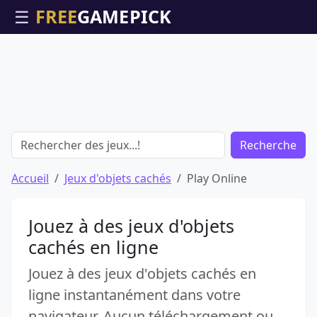
☰
Recherche
Accueil
Jeux d'objets cachés
Play Online
Jouez à des jeux d'objets
cachés en ligne
Jouez à des jeux d'objets cachés en
ligne instantanément dans votre
navigateur. Aucun téléchargement ou