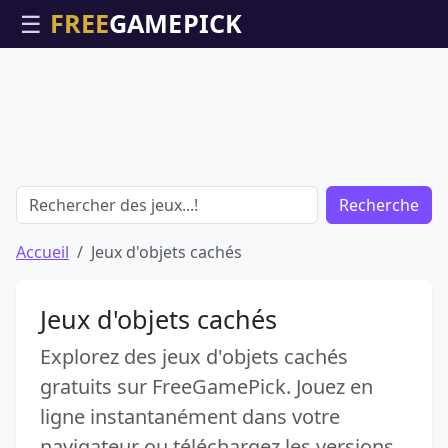
☰
Recherche
Accueil
Jeux d'objets cachés
Jeux d'objets cachés
Explorez des jeux d'objets cachés
gratuits sur FreeGamePick. Jouez en
ligne instantanément dans votre
navigateur ou téléchargez les versions