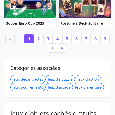
Soccer Euro Cup 2025
Fortune's Deck Solitaire
«
‹
1
2
3
4
5
6
7
8
9
›
»
Catégories associées
Jeux décontractés
Jeux de puzzle
Jeux d'action
Jeux pour enfants
Jeux d'arcade
Jeux d'aventure
Jeux d'objets cachés gratuits