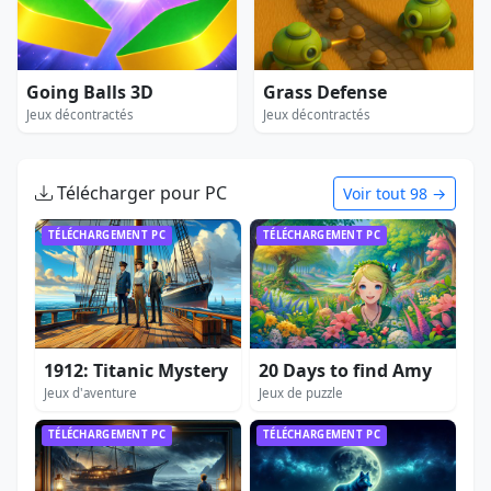
Going Balls 3D
Grass Defense
Jeux décontractés
Jeux décontractés
Télécharger pour PC
Voir tout 98 →
TÉLÉCHARGEMENT PC
TÉLÉCHARGEMENT PC
1912: Titanic Mystery
20 Days to find Amy
Jeux d'aventure
Jeux de puzzle
TÉLÉCHARGEMENT PC
TÉLÉCHARGEMENT PC