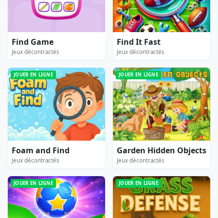
Find Game
Find It Fast
Jeux décontractés
Jeux décontractés
JOUER EN LIGNE
JOUER EN LIGNE
Foam and Find
Garden Hidden Objects
Jeux décontractés
Jeux décontractés
JOUER EN LIGNE
JOUER EN LIGNE