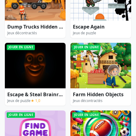
Dump Trucks Hidden Objects
Escape Again
Jeux décontractés
Jeux de puzzle
JOUER EN LIGNE
JOUER EN LIGNE
Escape & Steal Brainrot: Sahur Hills
Farm Hidden Objects
Jeux de puzzle
★ 1,0
Jeux décontractés
JOUER EN LIGNE
JOUER EN LIGNE