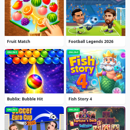
Fruit Match
Football Legends 2026
ONLINE
ONLINE
Bublix: Bubble Hit
Fish Story 4
ONLINE
ONLINE