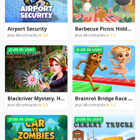
Airport Security
Barbecue Picnic Hidden Objects
Jeux décontractés
★ 3,8
Jeux décontractés
★ 1,0
JOUER EN LIGNE
JOUER EN LIGNE
Blackriver Mystery. Hidden Objects
Brainrot Bridge Race 3D
Jeux décontractés
★ 2,8
Jeux décontractés
★ 5,0
JOUER EN LIGNE
JOUER EN LIGNE