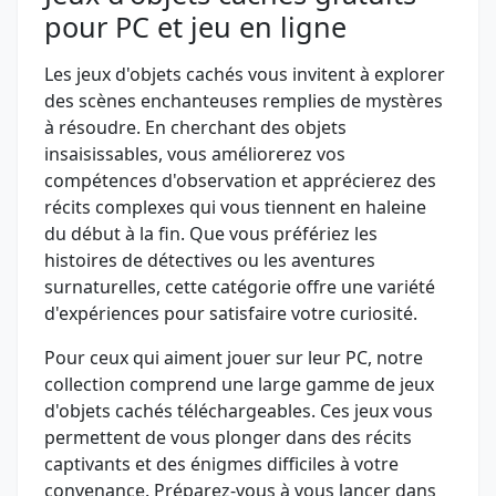
pour PC et jeu en ligne
Les jeux d'objets cachés vous invitent à explorer
des scènes enchanteuses remplies de mystères
à résoudre. En cherchant des objets
insaisissables, vous améliorerez vos
compétences d'observation et apprécierez des
récits complexes qui vous tiennent en haleine
du début à la fin. Que vous préfériez les
histoires de détectives ou les aventures
surnaturelles, cette catégorie offre une variété
d'expériences pour satisfaire votre curiosité.
Pour ceux qui aiment jouer sur leur PC, notre
collection comprend une large gamme de jeux
d'objets cachés téléchargeables. Ces jeux vous
permettent de vous plonger dans des récits
captivants et des énigmes difficiles à votre
convenance. Préparez-vous à vous lancer dans