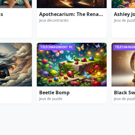
ns
Apothecarium: The Renaissance of Evil
Jeux décontractés
Jeux de puzz
TÉLÉCHARGEMENT PC
TÉLÉCHARGE
Beetle Bomp
Black S
Jeux de puzzle
Jeux de puzz