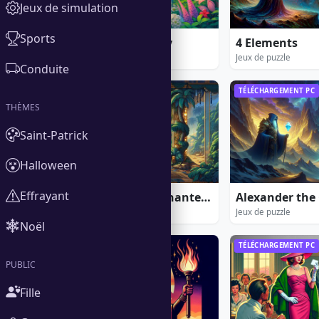
Jeux de simulation
Sports
20 Days to find Amy
4 Elements
Jeux de puzzle
Jeux de puzzle
Conduite
TÉLÉCHARGEMENT PC
TÉLÉCHARGEMENT PC
THÈMES
Saint-Patrick
Halloween
Effrayant
Aladin and the Enchanted Lamp: Extended Edition
Jeux de puzzle
Jeux de puzzle
Noël
TÉLÉCHARGEMENT PC
TÉLÉCHARGEMENT PC
PUBLIC
Fille