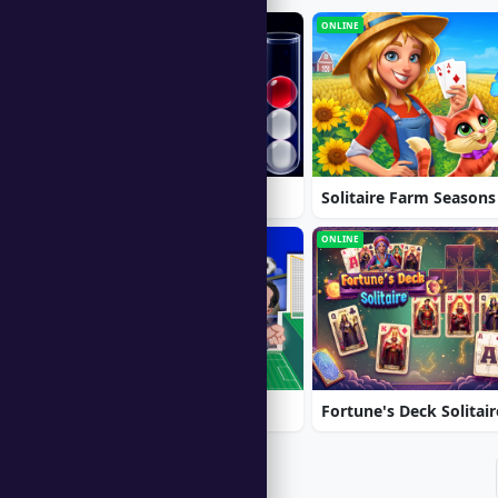
ONLINE
ONLINE
Ball Sort
Solitaire Farm Seasons
ONLINE
ONLINE
Soccer Euro Cup 2025
Fortune's Deck Solitair