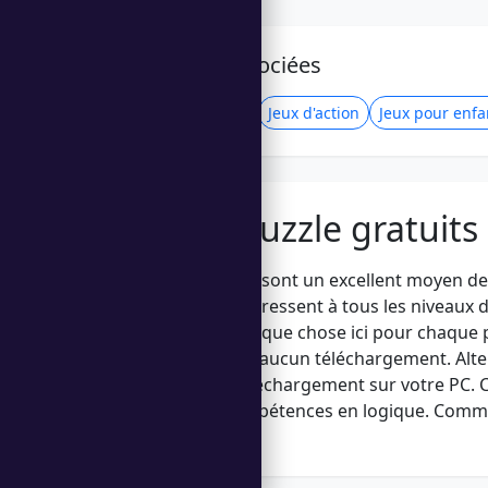
Catégories associées
Jeux décontractés
Jeux d'action
Jeux pour enfa
Jeux de puzzle gratuits
Les jeux de puzzle sont un excellent moyen de
d'énigmes qui s'adressent à tous les niveaux
match-3, il y a quelque chose ici pour chaque
dans l'action sans aucun téléchargement. Alt
disponibles en téléchargement sur votre PC. C
aiguisant vos compétences en logique. Commen
défis !