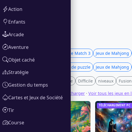
Action
Enfants
Arcade
Aventure
Jeux de puzzle
Jeux de Match 3
Jeux de Mahjong
Objet caché
Jeux de Match 3
Jeux de puzzle
Jeux de Mahjong
Stratégie
Convivial pour la famille
Difficile
niveaux
Fusion
Gestion du temps
Voir tous les jeux à télécharger
·
Voir tous les jeux en 
Cartes et Jeux de Société
TÉLÉCHARGEMENT PC
TÉLÉCHARGEMENT PC
Tir
Course