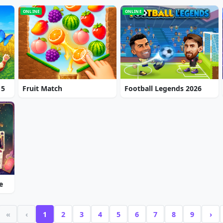
ONLINE
ONLINE
 5
Fruit Match
Football Legends 2026
e
«
‹
1
2
3
4
5
6
7
8
9
›