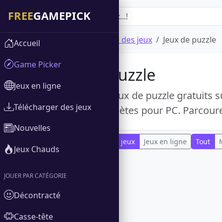
Accueil
Télécharger des jeux
Jeux de puzzle
Accueil
Game Picker
Jeux de puzzle
Jeux en ligne
Explorez des jeux de puzzle gratuits 
Télécharger des jeux
versions complètes pour PC. Parcourez
Nouvelles
Tout
Télécharger des jeux
Jeux en ligne
Tout
Jeux Chauds
JOUER PAR CATÉGORIE
Décontracté
Casse-tête