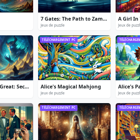
7 Gates: The Path to Zamolxes
Jeux de puzzle
Jeux de puzz
TÉLÉCHARGEMENT PC
TÉLÉCHARGE
Alexander the Great: Secrets of Power
Alice's Magical Mahjong
Alice's 
Jeux de puzzle
Jeux de puzz
TÉLÉCHARGEMENT PC
TÉLÉCHARGE