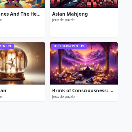
Ashley Jones And The Heart Of Egypt
Asian Mahjong
le
Jeux de puzzle
MENT PC
TÉLÉCHARGEMENT PC
wan
Brink of Consciousness: Dorian Gray Syndrome
le
Jeux de puzzle