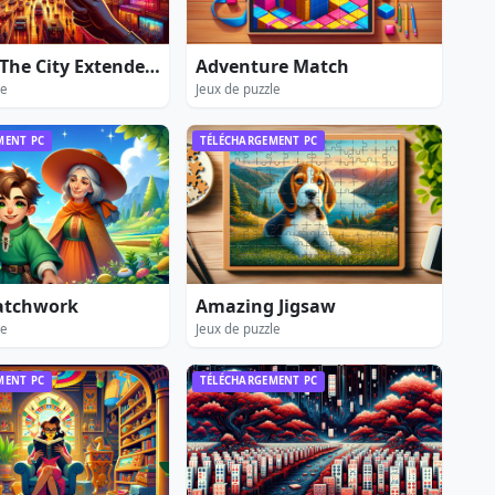
A Girl In The City Extended Edition
Adventure Match
le
Jeux de puzzle
MENT PC
TÉLÉCHARGEMENT PC
Patchwork
Amazing Jigsaw
le
Jeux de puzzle
MENT PC
TÉLÉCHARGEMENT PC