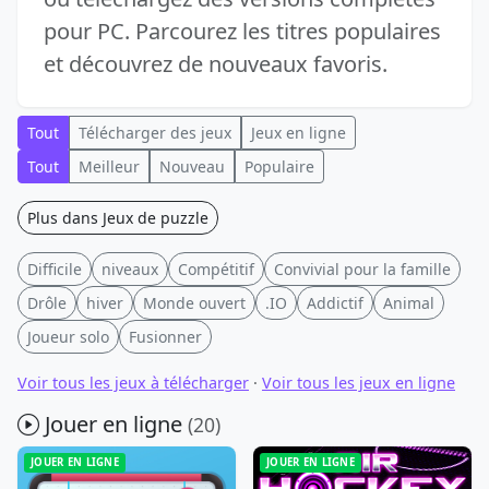
pour PC. Parcourez les titres populaires
et découvrez de nouveaux favoris.
Tout
Télécharger des jeux
Jeux en ligne
Tout
Meilleur
Nouveau
Populaire
Plus dans Jeux de puzzle
Difficile
niveaux
Compétitif
Convivial pour la famille
Drôle
hiver
Monde ouvert
.IO
Addictif
Animal
Joueur solo
Fusionner
Voir tous les jeux à télécharger
·
Voir tous les jeux en ligne
Jouer en ligne
(20)
JOUER EN LIGNE
JOUER EN LIGNE