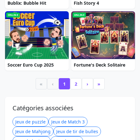
Bublix: Bubble Hit
Fish Story 4
ONLINE
ONLINE
Soccer Euro Cup 2025
Fortune's Deck Solitaire
«
‹
1
2
›
»
Catégories associées
Jeux de puzzle
Jeux de Match 3
Jeux de Mahjong
Jeux de tir de bulles