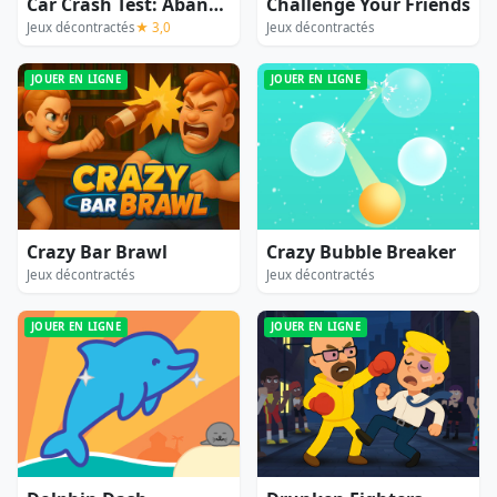
Car Crash Test: Abandoned City
Challenge Your Friends
Jeux décontractés
★ 3,0
Jeux décontractés
JOUER EN LIGNE
JOUER EN LIGNE
Crazy Bar Brawl
Crazy Bubble Breaker
Jeux décontractés
Jeux décontractés
JOUER EN LIGNE
JOUER EN LIGNE