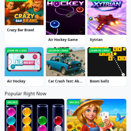
Crazy Bar Brawl
Air Hockey Game
Xytrian
JOUER EN LIGNE
JOUER EN LIGNE
JOUER EN LIGNE
Air Hockey
Car Crash Test: Abandoned City
Boom ballz
Popular Right Now
ONLINE
ONLINE