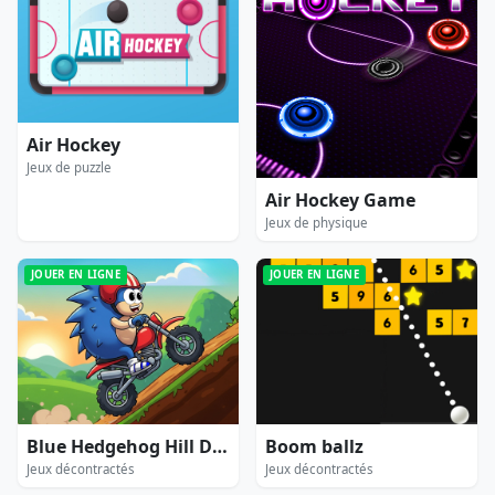
Air Hockey
Jeux de puzzle
Air Hockey Game
Jeux de physique
JOUER EN LIGNE
JOUER EN LIGNE
Blue Hedgehog Hill Dash Ride
Boom ballz
Jeux décontractés
Jeux décontractés