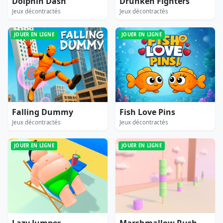
Dolphin Dash
Drunken Fighters
Jeux décontractés
Jeux décontractés
JOUER EN LIGNE
JOUER EN LIGNE
Falling Dummy
Fish Love Pins
Jeux décontractés
Jeux décontractés
JOUER EN LIGNE
JOUER EN LIGNE