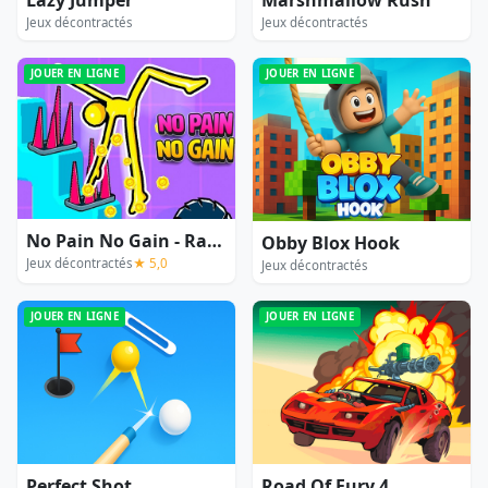
Lazy Jumper
Marshmallow Rush
Jeux décontractés
Jeux décontractés
JOUER EN LIGNE
JOUER EN LIGNE
No Pain No Gain - Ragdoll Sandbox
Obby Blox Hook
Jeux décontractés
★ 5,0
Jeux décontractés
JOUER EN LIGNE
JOUER EN LIGNE
Perfect Shot
Road Of Fury 4