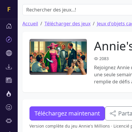
Accueil
Télécharger des jeux
Jeux d'objets c
Annie's
2083
Rejoignez Annie 
une seule semain
remplie de défis
Téléchargez maintenant
Part
Version complète du jeu Annie's Millions · Licenci