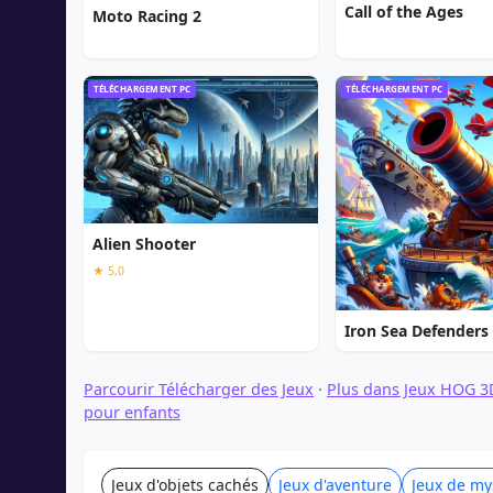
Call of the Ages
Moto Racing 2
TÉLÉCHARGEMENT PC
TÉLÉCHARGEMENT PC
Alien Shooter
★ 5,0
Iron Sea Defenders
Parcourir Télécharger des Jeux
·
Plus dans Jeux HOG 3
pour enfants
Jeux d'objets cachés
Jeux d'aventure
Jeux de my