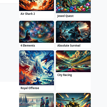
Air Shark 2
Jewel Quest
4 Elements
Absolute Survival
City Racing
Royal Offense