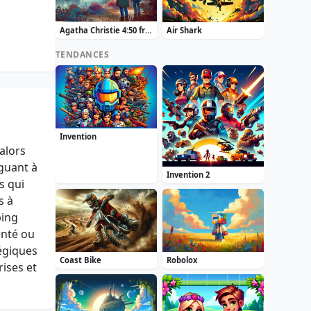
Agatha Christie 4:50 from Paddington
Air Shark
TENDANCES
Invention
alors
guant à
Invention 2
s qui
s à
ping
enté ou
tégiques
Coast Bike
Robolox
ises et