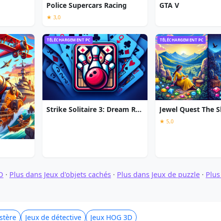
Police Supercars Racing
GTA V
★ 3,0
TÉLÉCHARGEMENT PC
TÉLÉCHARGEMENT PC
Strike Solitaire 3: Dream Resort
★ 5,0
D
·
Plus dans Jeux d'objets cachés
·
Plus dans Jeux de puzzle
·
Plus
stère
Jeux de détective
Jeux HOG 3D