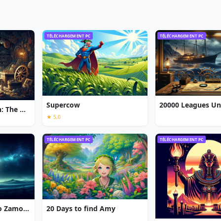
TÉLÉCHARGEMENT PC
TÉLÉCHARGEMENT PC
Supercow
Chronicles of Albian: The Magic Convention
★ 5,0
TÉLÉCHARGEMENT PC
TÉLÉCHARGEMENT PC
7 Gates: The Path to Zamolxes
20 Days to find Amy