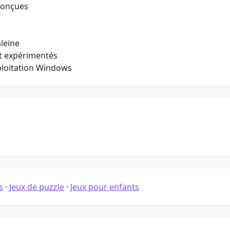
conçues
leine
et expérimentés
ploitation Windows
s
·
Jeux de puzzle
·
Jeux pour enfants