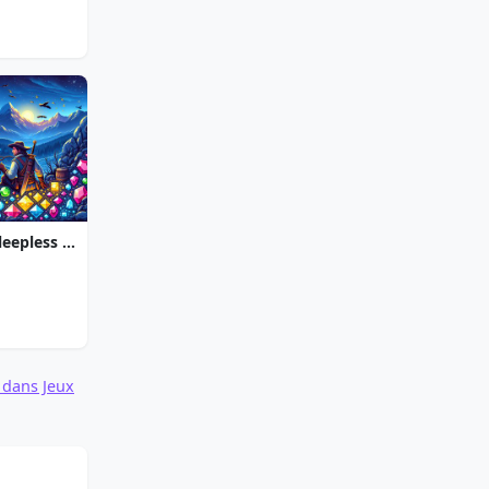
Jewel Quest The Sleepless Star
 dans Jeux