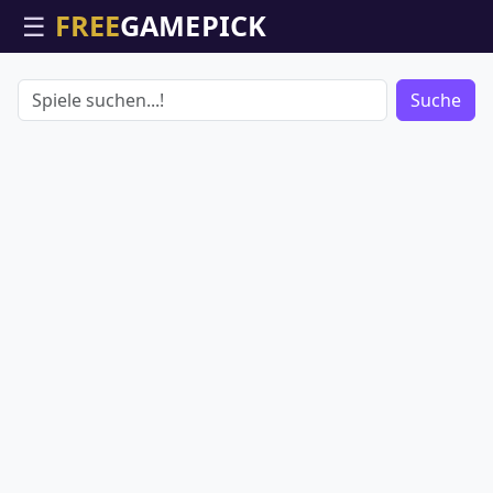
☰
Suche