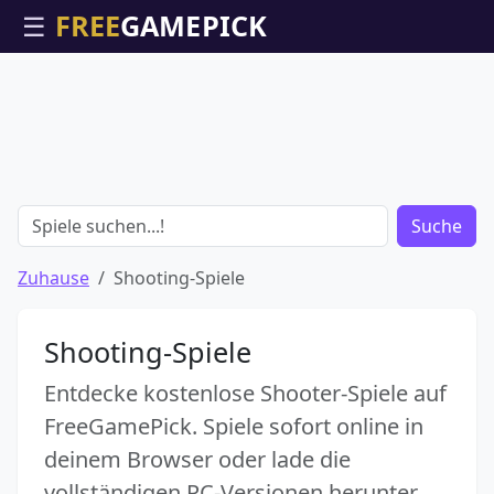
☰
Suche
Zuhause
Shooting-Spiele
Shooting-Spiele
Entdecke kostenlose Shooter-Spiele auf
FreeGamePick. Spiele sofort online in
deinem Browser oder lade die
vollständigen PC-Versionen herunter.