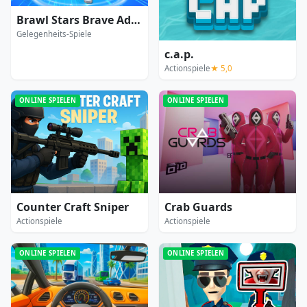
Brawl Stars Brave Adventure
Gelegenheits-Spiele
c.a.p.
Actionspiele
★ 5,0
ONLINE SPIELEN
ONLINE SPIELEN
Counter Craft Sniper
Crab Guards
Actionspiele
Actionspiele
ONLINE SPIELEN
ONLINE SPIELEN