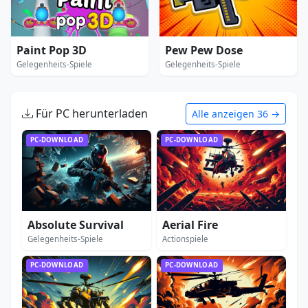
Paint Pop 3D
Pew Pew Dose
Gelegenheits-Spiele
Gelegenheits-Spiele
Für PC herunterladen
Alle anzeigen 36 →
PC-DOWNLOAD
PC-DOWNLOAD
Absolute Survival
Aerial Fire
Gelegenheits-Spiele
Actionspiele
PC-DOWNLOAD
PC-DOWNLOAD