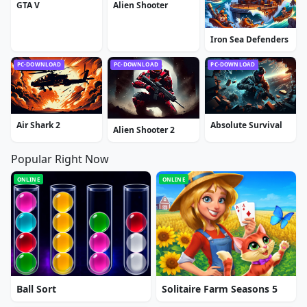
GTA V
Alien Shooter
Iron Sea Defenders
PC-DOWNLOAD
PC-DOWNLOAD
PC-DOWNLOAD
Air Shark 2
Absolute Survival
Alien Shooter 2
Popular Right Now
ONLINE
ONLINE
Ball Sort
Solitaire Farm Seasons 5