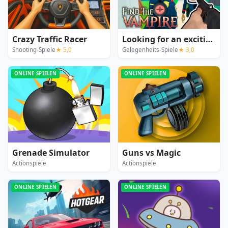
Crazy Traffic Racer
Looking for an exciting vampire game? This
Shooting-Spiele
★ 5,0
Gelegenheits-Spiele
★ 3,0
ONLINE SPIELEN
ONLINE SPIELEN
Grenade Simulator
Guns vs Magic
Actionspiele
Actionspiele
ONLINE SPIELEN
ONLINE SPIELEN