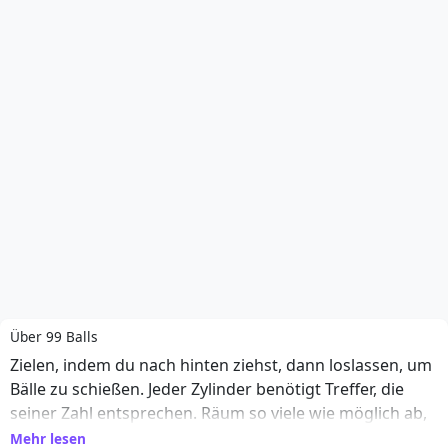
Über 99 Balls
Zielen, indem du nach hinten ziehst, dann loslassen, um
Bälle zu schießen. Jeder Zylinder benötigt Treffer, die
seiner Zahl entsprechen. Räum so viele wie möglich ab,
bevor einer die untere Linie erreicht. Nutze die Zielhilfe,
Mehr lesen