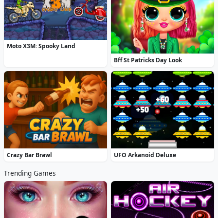
Moto X3M: Spooky Land
Bff St Patricks Day Look
Crazy Bar Brawl
UFO Arkanoid Deluxe
Trending Games