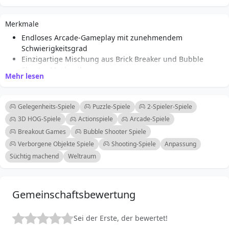
um Bounces zu planen, schieße durch Lücken für
bessere Winkel und spule vor, wenn der Bildschirm voll
Merkmale
ist. PC: klicken & ziehen mit der Maus. Mobil: tippen &
Endloses Arcade-Gameplay mit zunehmendem
ziehen, dann loslassen.
Schwierigkeitsgrad
Einzigartige Mischung aus Brick Breaker und Bubble
Shooter Mechaniken
Mehr lesen
3D-Grafik für ein immersives Spielerlebnis
Einfache Steuerung: Ziehen zum Zielen und Loslassen
zum Schießen
Gelegenheits-Spiele
Puzzle-Spiele
2-Spieler-Spiele
Zielhilfe, um strategische Schüsse zu planen
3D HOG-Spiele
Actionspiele
Arcade-Spiele
Sammle Sterne, um lustige und einzigartige Ball-Skins
Breakout Games
Bubble Shooter Spiele
freizuschalten
Verborgene Objekte Spiele
Shooting-Spiele
Anpassung
Schnellvorlauf-Option zur Steuerung der
Spielgeschwindigkeit
Süchtig machend
Weltraum
Kompatibel mit PC und mobilen Geräten
Gemeinschaftsbewertung
Sei der Erste, der bewertet!