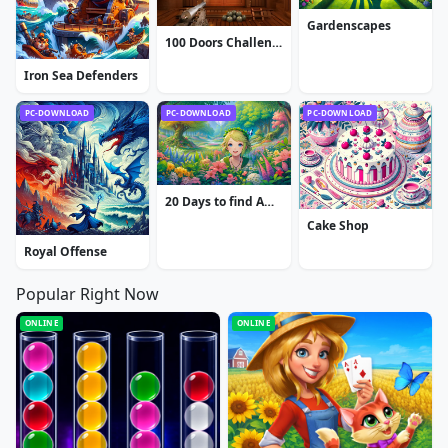
Gardenscapes
100 Doors Challenge
Iron Sea Defenders
PC-DOWNLOAD
PC-DOWNLOAD
PC-DOWNLOAD
20 Days to find Amy
Cake Shop
Royal Offense
Popular Right Now
ONLINE
ONLINE