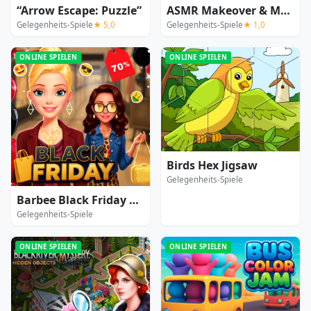
“Arrow Escape: Puzzle”
ASMR Makeover & Makeup Studio
Gelegenheits-Spiele
★ 5,0
Gelegenheits-Spiele
★ 1,0
ONLINE SPIELEN
ONLINE SPIELEN
Birds Hex Jigsaw
Gelegenheits-Spiele
Barbee Black Friday Fashion
Gelegenheits-Spiele
ONLINE SPIELEN
ONLINE SPIELEN