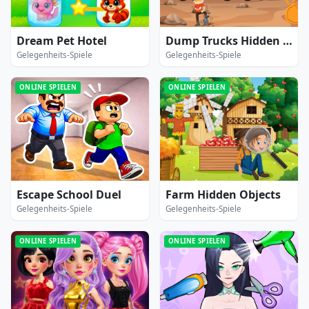
Dream Pet Hotel
Dump Trucks Hidden Objects
Gelegenheits-Spiele
Gelegenheits-Spiele
ONLINE SPIELEN
ONLINE SPIELEN
Escape School Duel
Farm Hidden Objects
Gelegenheits-Spiele
Gelegenheits-Spiele
ONLINE SPIELEN
ONLINE SPIELEN