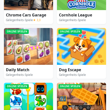
Chrome Cars Garage
Cornhole League
Gelegenheits-Spiele
★ 3,0
Gelegenheits-Spiele
ONLINE SPIELEN
ONLINE SPIELEN
Daily Match
Dog Escape
Gelegenheits-Spiele
Gelegenheits-Spiele
ONLINE SPIELEN
ONLINE SPIELEN