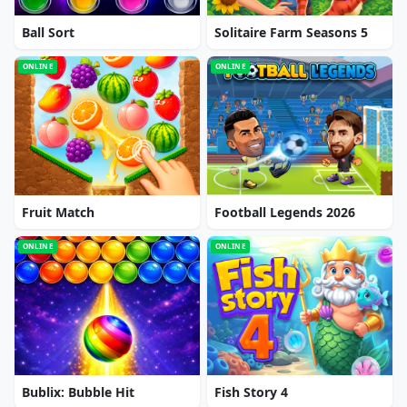
Ball Sort
Solitaire Farm Seasons 5
ONLINE
ONLINE
Fruit Match
Football Legends 2026
ONLINE
ONLINE
Bublix: Bubble Hit
Fish Story 4