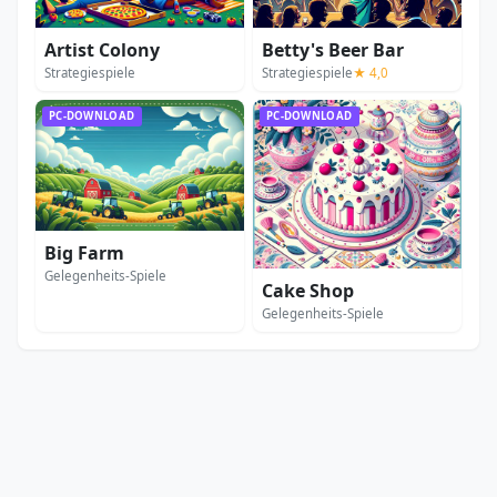
Artist Colony
Betty's Beer Bar
Strategiespiele
Strategiespiele
★ 4,0
PC-DOWNLOAD
PC-DOWNLOAD
Big Farm
Gelegenheits-Spiele
Cake Shop
Gelegenheits-Spiele