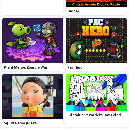
Digger
Plant Merge: Zombie War
Pac Hero
Printable St Patricks Day Coloring Pages
Squid Game Jigsaw