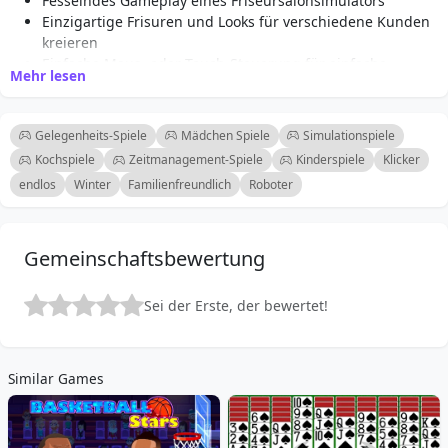
Fesselndes Gameplay eines Friseursalonsimulators
Einzigartige Frisuren und Looks für verschiedene Kunden
kreieren
Einfache Maus- oder Touch-Steuerung für einfache
Mehr lesen
Navigation
Vielfalt an Frisierwerkzeugen und Produkten zur Auswahl
Hautpflegebehandlungen anpassen, um Umstylings zu
Gelegenheits-Spiele
Mädchen Spiele
Simulationspiele
verbessern
Kochspiele
Zeitmanagement-Spiele
Kinderspiele
Klicker
Bunte Grafiken und lustige Animationen
endlos
Winter
Familienfreundlich
Roboter
Ansprechend für Kinder und Modebegeisterte
gleichermaßen
Endlose Kreativität mit Mix-and-Match-Optionen
Gemeinschaftsbewertung
Sei der Erste, der bewertet!
Similar Games