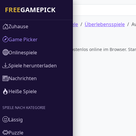
Zuhause
Onlinespiele
Überlebensspiele
A
Zuhause
Game Picker
Avenger Guard
Spiele Avenger Guard kostenlos online im Browser. Star
Onlinespiele
Spiele herunterladen
Nachrichten
Heiße Spiele
SPIELE NACH KATEGORIE
Lässig
Puzzle