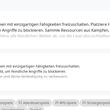
en mit einzigartigen Fähigkeiten freizuschalten. Platziere 
he Angriffe zu blockieren. Sammle Ressourcen aus Kämpfen,
hre alle feindlichen Wellen ab, um die Level abzuschließen
en mit einzigartigen Fähigkeiten freizuschalten.
d, um feindliche Angriffe zu blockieren.
 und deine Verteidigung zu verbessern.
n abwehrst.
rend du vorankommst.
n kombiniert.
erausforderungen.
gegen formidable Gegner.
onspiele
Abenteuerspiele
RPG-Spiele
Strategiespiel
Verschmelzen
Dunkel