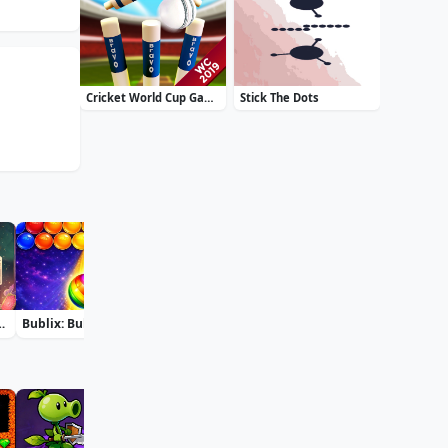
Cricket World Cup Game 2019 Mini Ground Cricke
Stick The Dots
eck Solitaire
Bublix: Bubble Hit
Soccer Euro Cup 2025
Moto X3M: Spooky Land