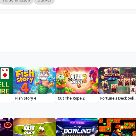
Fish Story 4
Cut The Rope 2
Fortune's D