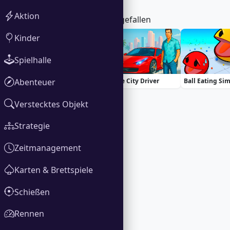
Aktion
Das könnte dir auch gefallen
Kinder
Spielhalle
Abenteuer
100 Doors Challenge
Vice City Driver
Ball Eating Si
Verstecktes Objekt
Strategie
Zeitmanagement
Karten & Brettspiele
Schießen
Rennen