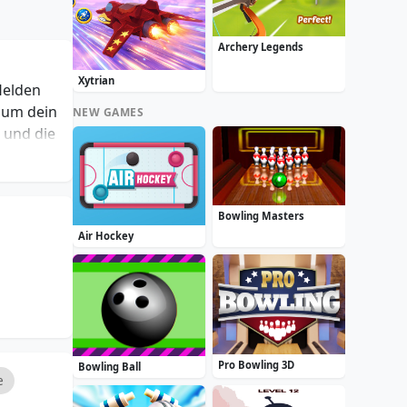
Archery Legends
Xytrian
Helden
 um dein
NEW GAMES
 und die
Bowling Masters
Air Hockey
Pro Bowling 3D
Bowling Ball
e