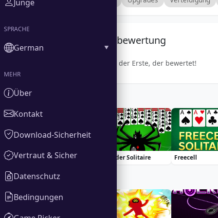
Junge
SPRACHE
Gemeinschaftsbewertung
German
Sei der Erste, der bewertet!
MEHR
Über
Similar Games
Kontakt
Download-Sicherheit
Vertraut & Sicher
Basketball Stars
Spider Solitaire
Freecell
Datenschutz
Trending Games
Bedingungen
Game Picker