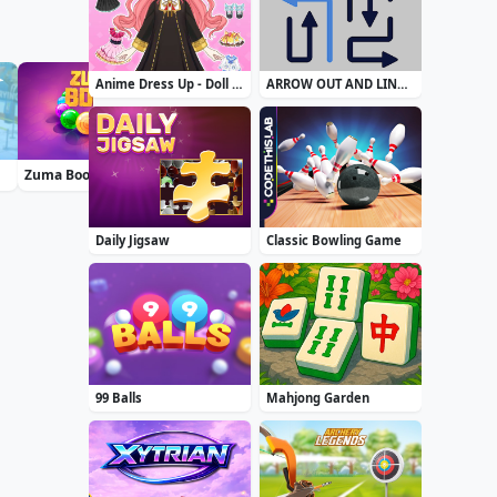
Anime Dress Up - Doll Dress Up
ARROW OUT AND LINKER
Zuma Boom
Blackriver Mystery. Hidden Objects
Accurate 2D
Daily Jigsaw
Classic Bowling Game
99 Balls
Mahjong Garden