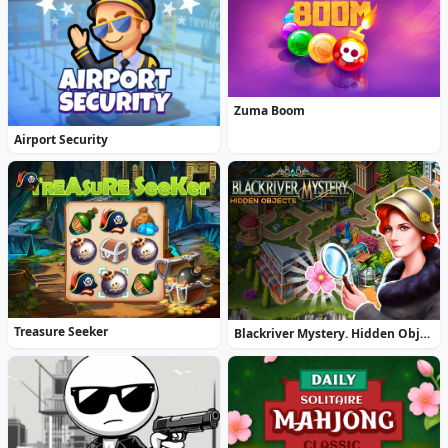
Zuma Boom
Airport Security
Treasure Seeker
Blackriver Mystery. Hidden Objects