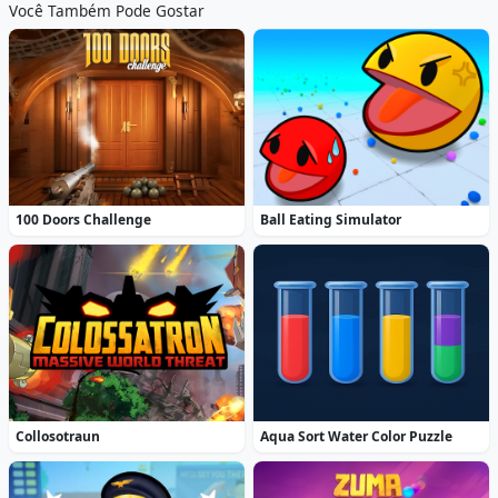
Você Também Pode Gostar
100 Doors Challenge
Ball Eating Simulator
Collosotraun
Aqua Sort Water Color Puzzle