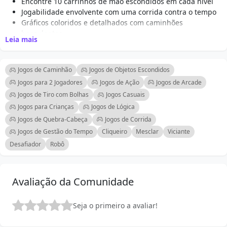
Encontre 10 carrinhos de mão escondidos em cada nível
Jogabilidade envolvente com uma corrida contra o tempo
Gráficos coloridos e detalhados com caminhões
basculantes
Leia mais
Controles amigáveis usando cliques do mouse
Múltiplos níveis com dificuldade crescente
Perfeito para fãs de jogos de objetos escondidos e
Jogos de Caminhão
Jogos de Objetos Escondidos
quebra-cabeças
Jogos para 2 Jogadores
Jogos de Ação
Jogos de Arcade
Desafios cronometrados para aumentar a emoção
Jogos de Tiro com Bolhas
Jogos Casuais
Adequado para todas as idades, proporcionando diversão
Jogos para Crianças
Jogos de Lógica
para famílias
Jogos de Quebra-Cabeça
Jogos de Corrida
Jogos de Gestão do Tempo
Cliqueiro
Mesclar
Viciante
Desafiador
Robô
Avaliação da Comunidade
Seja o primeiro a avaliar!